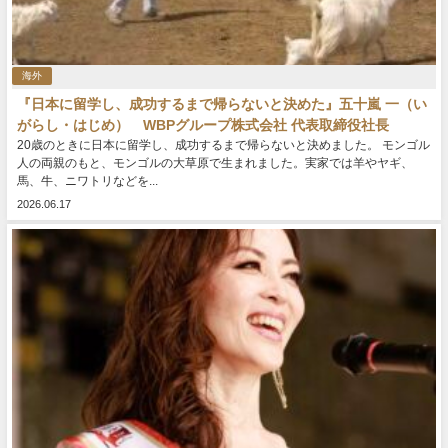
海外
『日本に留学し、成功するまで帰らないと決めた』五十嵐 一（い
がらし・はじめ） WBPグループ株式会社 代表取締役社長
20歳のときに日本に留学し、成功するまで帰らないと決めました。 モンゴル
人の両親のもと、モンゴルの大草原で生まれました。実家では羊やヤギ、
馬、牛、ニワトリなどを...
2026.06.17