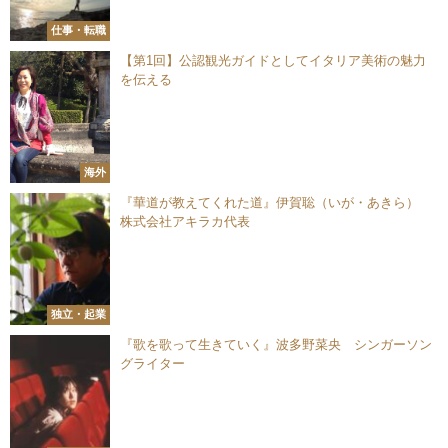
仕事・転職
【第1回】公認観光ガイドとしてイタリア美術の魅力
を伝える
海外
『華道が教えてくれた道』伊賀聡（いが・あきら）
株式会社アキラカ代表
独立・起業
『歌を歌って生きていく』波多野菜央 シンガーソン
グライター