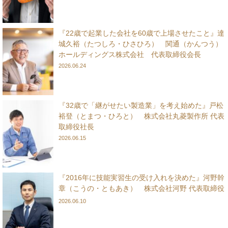
『22歳で起業した会社を60歳で上場させたこと』達
城久裕（たつしろ・ひさひろ） 関通（かんつう）
ホールディングス株式会社 代表取締役会長
2026.06.24
『32歳で「継がせたい製造業」を考え始めた』戸松
裕登（とまつ・ひろと） 株式会社丸菱製作所 代表
取締役社長
2026.06.15
『2016年に技能実習生の受け入れを決めた』河野幹
章（こうの・ともあき） 株式会社河野 代表取締役
2026.06.10