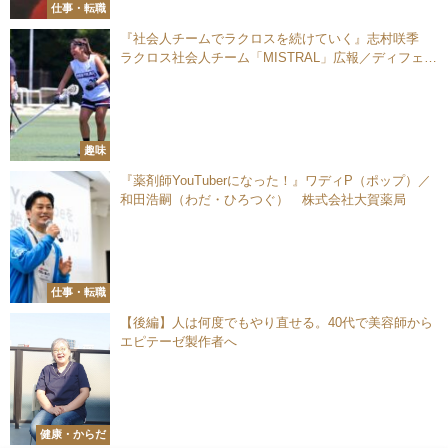
仕事・転職
『社会人チームでラクロスを続けていく』志村咲季
ラクロス社会人チーム「MISTRAL」広報／ディフェン
ダー
趣味
『薬剤師YouTuberになった！』ワディP（ポップ）／
和田浩嗣（わだ・ひろつぐ） 株式会社大賀薬局
仕事・転職
【後編】人は何度でもやり直せる。40代で美容師から
エピテーゼ製作者へ
健康・からだ