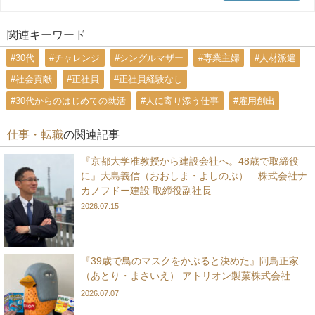
関連キーワード
#30代
#チャレンジ
#シングルマザー
#専業主婦
#人材派遣
#社会貢献
#正社員
#正社員経験なし
#30代からのはじめての就活
#人に寄り添う仕事
#雇用創出
仕事・転職
の関連記事
『京都大学准教授から建設会社へ。48歳で取締役
に』大島義信（おおしま・よしのぶ） 株式会社ナ
カノフドー建設 取締役副社長
2026.07.15
『39歳で鳥のマスクをかぶると決めた』阿鳥正家
（あとり・まさいえ） アトリオン製菓株式会社
2026.07.07