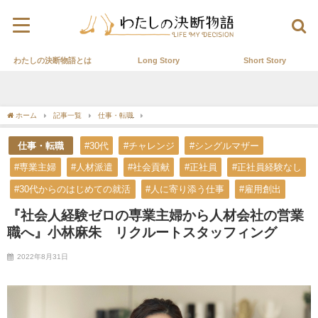
わたしの決断物語とは
Long Story
Short Story
ホーム
記事一覧
仕事・転職
『社会人経験ゼロの専業主婦から人材会社の営業職
仕事・転職
#30代
#チャレンジ
#シングルマザー
#専業主婦
#人材派遣
#社会貢献
#正社員
#正社員経験なし
#30代からのはじめての就活
#人に寄り添う仕事
#雇用創出
『社会人経験ゼロの専業主婦から人材会社の営業
職へ』小林麻朱 リクルートスタッフィング
2022年8月31日