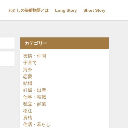
わたしの決断物語とは
Long Story
Short Story
カテゴリー
友情・仲間
子育て
海外
恋愛
結婚
妊娠・出産
仕事・転職
独立・起業
移住
資格
住居・暮らし