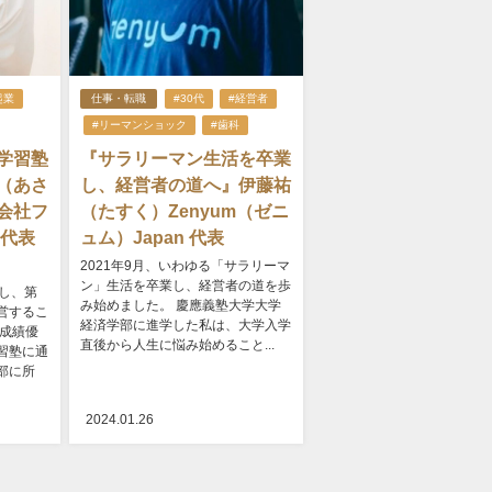
起業
仕事・転職
#30代
#経営者
#リーマンショック
#歯科
学習塾
『サラリーマン生活を卒業
（あさ
し、経営者の道へ』伊藤祐
会社フ
（たすく）Zenyum（ゼニ
 代表
ュム）Japan 代表
2021年9月、いわゆる「サラリーマ
ン」生活を卒業し、経営者の道を歩
し、第
み始めました。 慶應義塾大学大学
営するこ
経済学部に進学した私は、大学入学
は成績優
直後から人生に悩み始めること...
習塾に通
部に所
2024.01.26