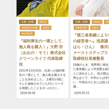
仕事・転職
#60代
仕事・転職
#40代
#
#経営者の決断
#経営
#事業承継
#移住
#社内改革
『第三者承継により
『福利厚生の一環として、
の経営者へ』浅原謙
無人島を購入！』大野 宗
はら・けん） 株式
（おおの・そう）株式会社
ァーストステップス
クリーンライフ 代表取締
取締役社長兼塾長
役
29歳のとき、長野県に移住
三者承継により学習塾を経
2021年12月20日、社員への福利厚
とに決めました。 幼少期
生の一環として、無人島を購入する
秀なほうで、中学からは学
ことを決めました。 土曜日の朝に
い、中高生のときには陸上
テレビ放映されていたF2シリーズ
属...
を視聴したことをきっかけに...
2026.06.08
2026.05.15