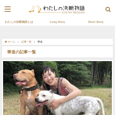
わたしの決断物語とは
Long Story
Short Story
ホーム
記事一覧
華道
華道の記事一覧