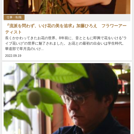
仕事・転職
『流派を問わず、いけ花の美を追求』加藤ひろえ フラワーアー
ティスト
長くかかわってきたお花の世界。8年前に、音とともに即興で花をいける“ラ
イブ花いけ”の世界に魅了されました。 お花との最初の出会いは学生時代。
華道部で草月流のいけ...
2022.09.19