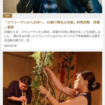
海外
『スウェーデンから日本へ、26歳で帰化を決意』村雨辰剛 俳優
／庭師
19歳のとき、スウェーデンから来日。26歳で日本に帰化することを決意しま
した。 僕が生まれ育ったスウェーデンはスカンディナビア半島東部に位置す
る北欧の国です。日...
2024.02.05