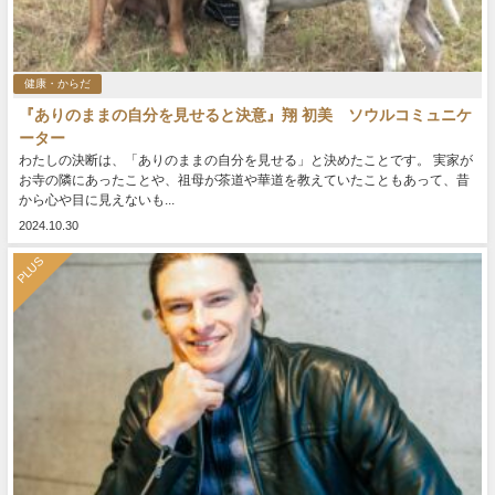
健康・からだ
『ありのままの自分を見せると決意』翔 初美 ソウルコミュニケ
ーター
わたしの決断は、「ありのままの自分を見せる」と決めたことです。 実家が
お寺の隣にあったことや、祖母が茶道や華道を教えていたこともあって、昔
から心や目に見えないも...
2024.10.30
PLUS