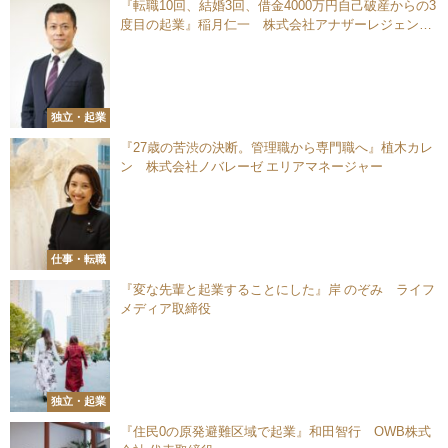
『転職10回、結婚3回、借金4000万円自己破産からの3
度目の起業』稲月仁一 株式会社アナザーレジェンド
代表取締役
独立・起業
『27歳の苦渋の決断。管理職から専門職へ』植木カレ
ン 株式会社ノバレーゼ エリアマネージャー
仕事・転職
『変な先輩と起業することにした』岸 のぞみ ライフ
メディア取締役
独立・起業
『住民0の原発避難区域で起業』和田智行 OWB株式