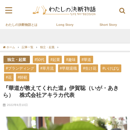
わたしの決断物語とは
Long Story
Short Story
ホーム
記事一覧
独立・起業
『華道が教えてくれた道』伊賀聡（いが・あきら）
独立・起業
#50代
#起業
#趣味
#華道
#ブランディング
#草月流
#早期退職
#生け花
#いけばな
#花
#師範
『華道が教えてくれた道』伊賀聡（いが・あき
ら） 株式会社アキラカ代表
2022年6月10日