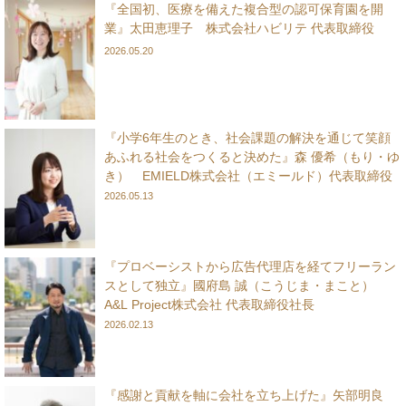
『全国初、医療を備えた複合型の認可保育園を開
業』太田恵理子 株式会社ハビリテ 代表取締役
2026.05.20
『小学6年生のとき、社会課題の解決を通じて笑顔
あふれる社会をつくると決めた』森 優希（もり・ゆ
き） EMIELD株式会社（エミールド）代表取締役
2026.05.13
『プロベーシストから広告代理店を経てフリーラン
スとして独立』國府島 誠（こうじま・まこと）
A&L Project株式会社 代表取締役社長
2026.02.13
『感謝と貢献を軸に会社を立ち上げた』矢部明良