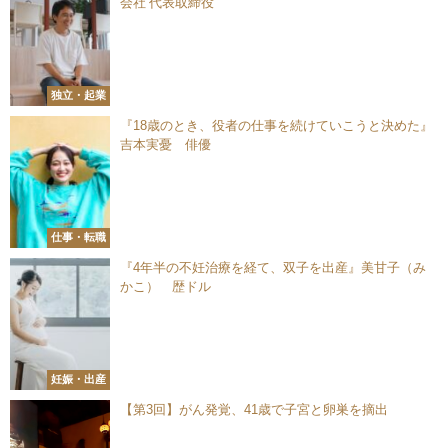
会社 代表取締役
独立・起業
『18歳のとき、役者の仕事を続けていこうと決めた』
吉本実憂 俳優
仕事・転職
『4年半の不妊治療を経て、双子を出産』美甘子（み
かこ） 歴ドル
妊娠・出産
【第3回】がん発覚、41歳で子宮と卵巣を摘出