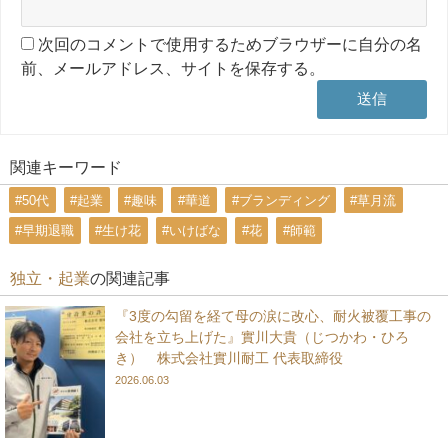
次回のコメントで使用するためブラウザーに自分の名
前、メールアドレス、サイトを保存する。
関連キーワード
#50代
#起業
#趣味
#華道
#ブランディング
#草月流
#早期退職
#生け花
#いけばな
#花
#師範
独立・起業
の関連記事
『3度の勾留を経て母の涙に改心、耐火被覆工事の
会社を立ち上げた』實川大貴（じつかわ・ひろ
き） 株式会社實川耐工 代表取締役
2026.06.03