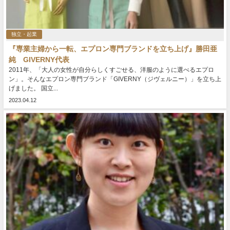
独立・起業
『専業主婦から一転、エプロン専門ブランドを立ち上げ』勝田亜
純 GIVERNY代表
2011年、「大人の女性が自分らしくすごせる、洋服のように選べるエプロ
ン」。そんなエプロン専門ブランド「GIVERNY（ジヴェルニー）」を立ち上
げました。 国立...
2023.04.12