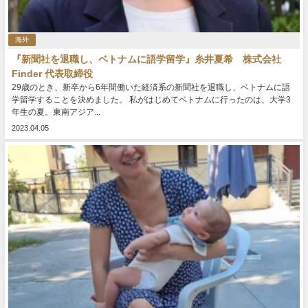
海外
『新聞社を退職し、ベトナムに語学留学』糸井夏希 株式会社
Finder 代表取締役
29歳のとき、新卒から6年間働いた経済系の新聞社を退職し、ベトナムに語
学留学することを決めました。 私がはじめてベトナムに行ったのは、大学3
年生の夏。東南アジア...
2023.04.05