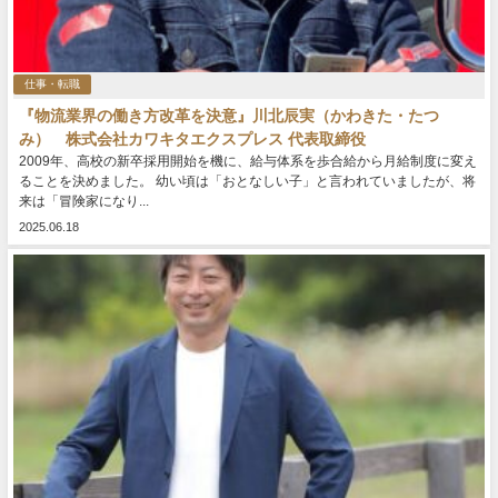
仕事・転職
『物流業界の働き方改革を決意』川北辰実（かわきた・たつ
み） 株式会社カワキタエクスプレス 代表取締役
2009年、高校の新卒採用開始を機に、給与体系を歩合給から月給制度に変え
ることを決めました。 幼い頃は「おとなしい子」と言われていましたが、将
来は「冒険家になり...
2025.06.18