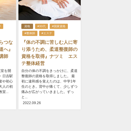
夢
資格
#30代
#国家資格
#整体師
#エステ
らつな
『体の不調に苦しむ人に寄
道へ』
り添うため、柔道整復師の
室講師
資格を取得』ナツミ エス
テ整体経営
教室を開
自分の体の不調をきっかけに、柔道
・日吉駅
整復師の資格を取得しました。 最
楽や初心
初に違和感を覚えたのは、中学1年
大人の初
生のとき。背中が痛くて、少しずつ
...
痛みが広がっていきました。ずっ
と...
2022.09.26