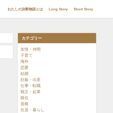
わたしの決断物語とは
Long Story
Short Story
カテゴリー
友情・仲間
子育て
海外
恋愛
結婚
妊娠・出産
仕事・転職
独立・起業
移住
資格
住居・暮らし