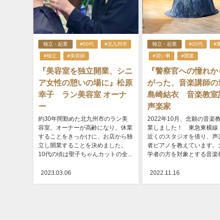
独立・起業
#50代
#北九州市
独立・起業
#20代
#
#独立
#美容師
#習い事
#開業
『美容室を独立開業、シニ
『警察官への憧れか
ア女性の憩いの場に』松原
がった、音楽講師の
幸子 ラン美容室 オーナ
島崎結衣 音楽教
ー
声楽家
約30年間勤めた北九州市のラン美
2022年10月、念願の音楽
容室。オーナーが高齢になり、休業
業しました！ 東急東横線
することをきっかけに、お店から独
近くのスタジオを借り、声
立し開業することを決めました。
者ピアノを教えています。
10代の頃は聖子ちゃんカットの全...
学者の方を対象とする音楽教室
2023.03.06
2022.11.16