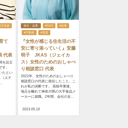
就労支援
独立・起業
#50代
#起業
#不動産
#賃貸
育て
『女性が感じる住生活の不
安に寄り添っていく』安藤
局 代表
明子 JKAS（ジェイカ
ス）女性のためのおしゃべ
関を設立
です。
り相談窓口 代表
いたとい
2022年、女性のためのおしゃべり
C.（エテ
相談窓口の代表に就任したこと。こ
.
れが私の決断です。 高校卒業後、
地元を離れて神奈川県の大手食品メ
ーカーに就職。2年間、会社の女...
2023.05.10