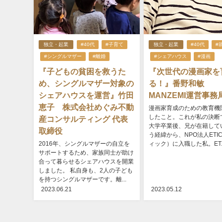
独立・起業
#40代
#子育て
独立・起業
#40代
#
#シングルマザー
#離婚
#シェアハウス
#漫画
『子どもの貧困を救うた
『次世代の漫画家を
め、シングルマザー対象の
る！』番野和敏
シェアハウスを運営』竹田
MANZEMI運営事務
恵子 株式会社めぐみ不動
漫画家育成のための教育機
したこと。これが私の決断
産コンサルティング 代表
大学卒業後、兄が在籍して
取締役
う経緯から、NPO法人ETI
2016年、シングルマザーの自立を
ィック）に入職した私。ET..
サポートするため、家族同士が助け
合って暮らせるシェアハウスを開業
しました。 私自身も、2人の子ども
を持つシングルマザーです。離...
2023.06.21
2023.05.12