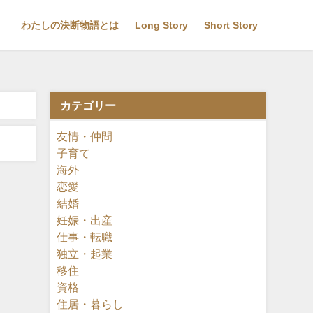
わたしの決断物語とは
Long Story
Short Story
カテゴリー
友情・仲間
子育て
海外
恋愛
結婚
妊娠・出産
仕事・転職
独立・起業
移住
資格
住居・暮らし