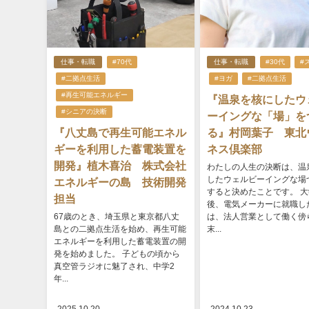
仕事・転職
#70代
仕事・転職
#30代
#
#二拠点生活
#ヨガ
#二拠点生活
#再生可能エネルギー
『温泉を核にしたウ
#シニアの決断
ーイングな「場」を
『八丈島で再生可能エネル
る』村岡葉子 東北
ギーを利用した蓄電装置を
ネス倶楽部
開発』植木喜治 株式会社
わたしの人生の決断は、温
したウェルビーイングな場
エネルギーの島 技術開発
すると決めたことです。 
担当
後、電気メーカーに就職し
67歳のとき、埼玉県と東京都八丈
は、法人営業として働く傍
島との二拠点生活を始め、再生可能
末...
エネルギーを利用した蓄電装置の開
発を始めました。 子どもの頃から
真空管ラジオに魅了され、中学2
年...