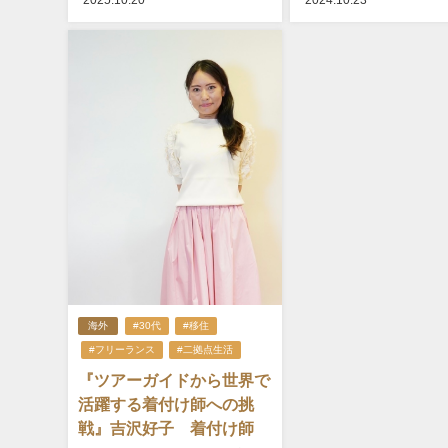
2025.10.20
2024.10.23
海外
#30代
#移住
#フリーランス
#二拠点生活
『ツアーガイドから世界で
活躍する着付け師への挑
戦』吉沢好子 着付け師