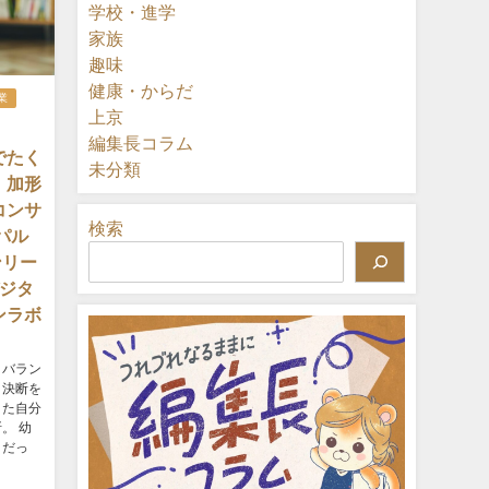
学校・進学
家族
趣味
健康・からだ
業
上京
編集長コラム
でたく
未分類
』加形
コンサ
検索
パル
ンリー
デジタ
ンラボ
、バラン
。決断を
きた自分
。 幼
きだっ