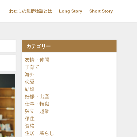
わたしの決断物語とは
Long Story
Short Story
カテゴリー
友情・仲間
子育て
海外
恋愛
結婚
妊娠・出産
仕事・転職
独立・起業
移住
資格
住居・暮らし