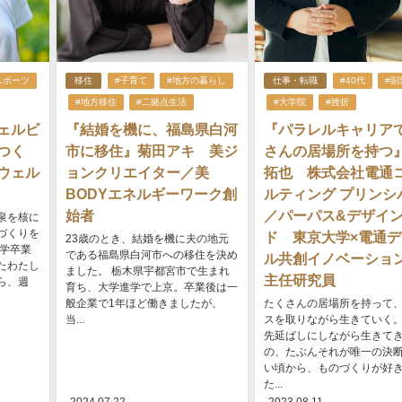
スポーツ
移住
#子育て
#地方の暮らし
仕事・転職
#40代
#副
#地方移住
#二拠点生活
#大学院
#挫折
ェルビ
『結婚を機に、福島県白河
『パラレルキャリア
つく
市に移住』菊田アキ 美ジ
さんの居場所を持つ
ウェル
ョンクリエイター／美
拓也 株式会社電通
BODYエネルギーワーク創
ルティング プリンシ
始者
／パーパス&デザイ
泉を核に
づくりを
ド 東京大学×電通
23歳のとき、結婚を機に夫の地元
大学卒業
である福島県白河市への移住を決め
ル共創イノベーショ
たわたし
ました。 栃木県宇都宮市で生まれ
主任研究員
ら、週
育ち、大学進学で上京。卒業後は一
般企業で1年ほど働きましたが、
たくさんの居場所を持って
当...
スを取りながら生きていく
先延ばしにしながら生きて
の、たぶんそれが唯一の決断
い頃から、ものづくりが好
た...