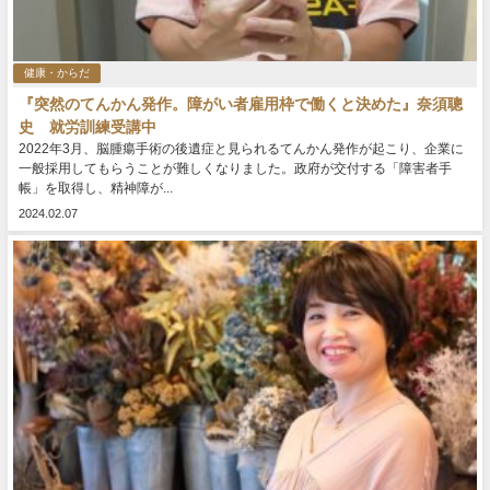
健康・からだ
『突然のてんかん発作。障がい者雇用枠で働くと決めた』奈須聰
史 就労訓練受講中
2022年3月、脳腫瘍手術の後遺症と見られるてんかん発作が起こり、企業に
一般採用してもらうことが難しくなりました。政府が交付する「障害者手
帳」を取得し、精神障が...
2024.02.07