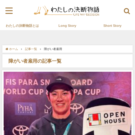
わたしの決断物語とは
Long Story
Short Story
ホーム
記事一覧
障がい者雇用
障がい者雇用の記事一覧