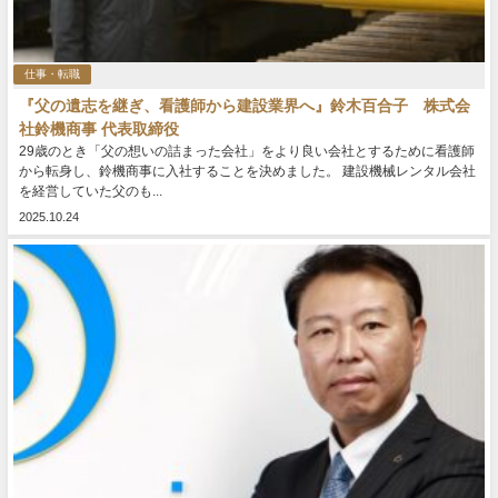
仕事・転職
『父の遺志を継ぎ、看護師から建設業界へ』鈴木百合子 株式会
社鈴機商事 代表取締役
29歳のとき「父の想いの詰まった会社」をより良い会社とするために看護師
から転身し、鈴機商事に入社することを決めました。 建設機械レンタル会社
を経営していた父のも...
2025.10.24