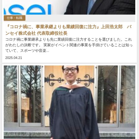
仕事・転職
『コロナ禍に、事業承継よりも業績回復に注力』上田浩太郎 バ
ンセイ株式会社 代表取締役社長
コロナ禍に事業継承よりも先に業績回復に注力することを選びました。これ
がわたしの決断です。 実家がイベント関連の事業を手掛けていることは知っ
ていて、スポーツや音楽...
2025.04.21