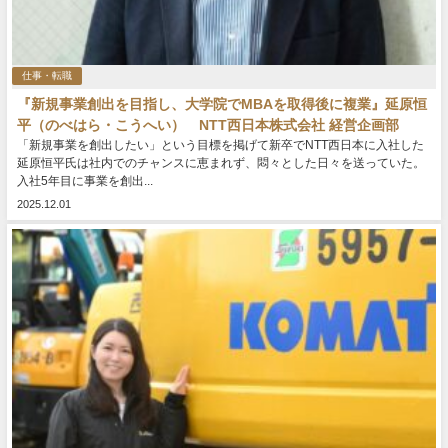
仕事・転職
『新規事業創出を目指し、大学院でMBAを取得後に複業』延原恒
平（のべはら・こうへい） NTT西日本株式会社 経営企画部
「新規事業を創出したい」という目標を掲げて新卒でNTT西日本に入社した
延原恒平氏は社内でのチャンスに恵まれず、悶々とした日々を送っていた。
入社5年目に事業を創出...
2025.12.01