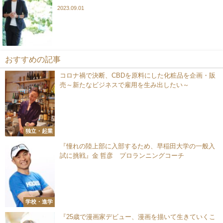
2023.09.01
おすすめの記事
コロナ禍で決断、CBDを原料にした化粧品を企画・販
売～新たなビジネスで雇用を生み出したい～
独立・起業
『憧れの陸上部に入部するため、早稲田大学の一般入
試に挑戦』金 哲彦 プロランニングコーチ
学校・進学
『25歳で漫画家デビュー、漫画を描いて生きていくこ