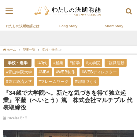
わたしの決断物語とは
Long Story
Short Story
ホーム
記事一覧
学校・進学
『34歳で大学院へ。新たな気づきを得て独立起業』
学校・進学
#40代
#起業
#留学
#大学院
#就職活動
#青山学院大学
#MBA
#WEB制作
#WEBディレクター
#東京経済大学
#フレームワーク
#組織づくり
『34歳で大学院へ。新たな気づきを得て独立起
業』平藤（へいとう）篤 株式会社マルチプル 代
表取締役
2024年1月5日