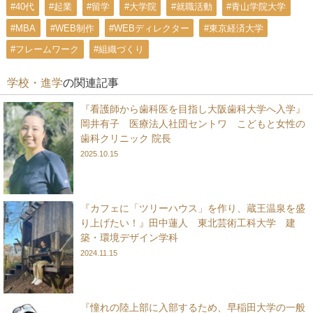
#40代
#起業
#留学
#大学院
#就職活動
#青山学院大学
#MBA
#WEB制作
#WEBディレクター
#東京経済大学
#フレームワーク
#組織づくり
学校・進学
の関連記事
『看護師から歯科医を目指し大阪歯科大学へ入学』
岡井有子 医療法人社団セントワ こどもと女性の
歯科クリニック 院長
2025.10.15
『カフェに「ツリーハウス」を作り、蔵王温泉を盛
り上げたい！』田中蓮人 東北芸術工科大学 建
築・環境デザイン学科
2024.11.15
『憧れの陸上部に入部するため、早稲田大学の一般