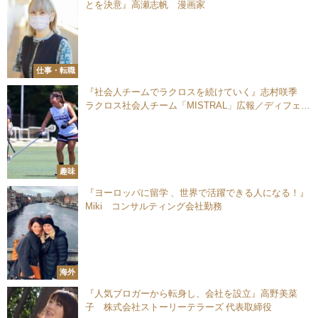
とを決意』高瀬志帆 漫画家
仕事・転職
『社会人チームでラクロスを続けていく』志村咲季
ラクロス社会人チーム「MISTRAL」広報／ディフェン
ダー
趣味
『ヨーロッパに留学 、世界で活躍できる人になる！』
Miki コンサルティング会社勤務
海外
『人気ブロガーから転身し、会社を設立』高野美菜
子 株式会社ストーリーテラーズ 代表取締役