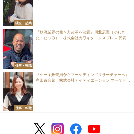
独立・起業
『物流業界の働き方改革を決意』川北辰実（かわき
た・たつみ） 株式会社カワキタエクスプレス 代表取
締役
仕事・転職
『ケーキ販売員からマーケティングリサーチャーへ』
牟田百合菜 株式会社アイディエーション マーケティ
ング担当
仕事・転職