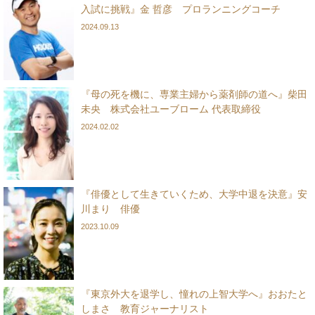
入試に挑戦』金 哲彦 プロランニングコーチ
2024.09.13
『母の死を機に、専業主婦から薬剤師の道へ』柴田
未央 株式会社ユーブローム 代表取締役
2024.02.02
『俳優として生きていくため、大学中退を決意』安
川まり 俳優
2023.10.09
『東京外大を退学し、憧れの上智大学へ』おおたと
しまさ 教育ジャーナリスト