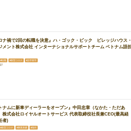
ロナ禍で2回の転職を決意』ハ・ゴック・ビック ビレッジハウス
ジメント株式会社 インターナショナルサポートチーム ベトナム語
#転職
#新型コロナ
#語学留学
27
トナムに新車ディーラーをオープン』中田忠章（なかた・ただあ
 株式会社ロイヤルオートサービス 代表取締役社長兼CEO(最高経
任者)
#新型コロナ
#事業承継
#海外