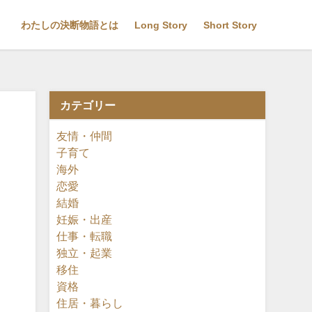
わたしの決断物語とは
Long Story
Short Story
カテゴリー
友情・仲間
子育て
海外
恋愛
結婚
妊娠・出産
仕事・転職
独立・起業
移住
資格
住居・暮らし