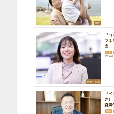
家族
『コ
マネ
当
#20代
2025.08.
仕事・転職
『ベ
き）
営責
#50代