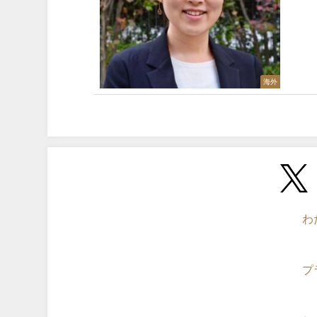
海外
わ
プ