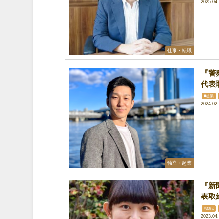
2025.04.
仕事・転職
『警
代表
#起業
2024.02.
独立・起業
『新
表取
#30代
2023.04.