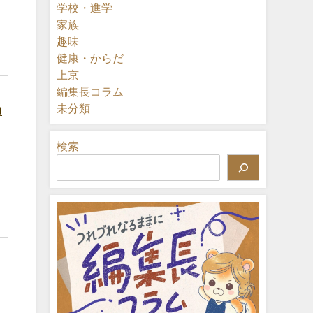
学校・進学
家族
趣味
健康・からだ
上京
編集長コラム
・
未分類
担
検索