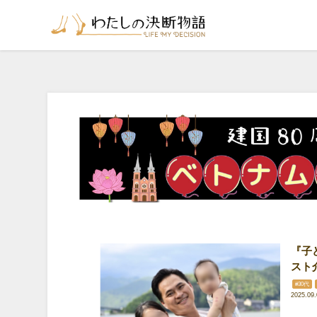
『子
スト
#30代
2025.09.