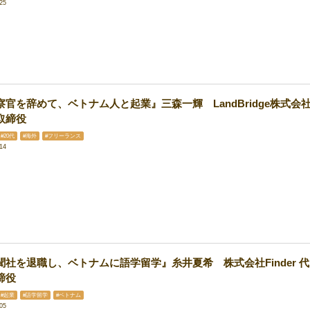
25
察官を辞めて、ベトナム人と起業』三森一輝 LandBridge株式会
取締役
#20代
#海外
#フリーランス
14
聞社を退職し、ベトナムに語学留学』糸井夏希 株式会社Finder 代
締役
#起業
#語学留学
#ベトナム
05