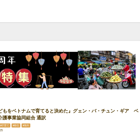
どもをベトナムで育てると決めた』グェン・バ・チュン・ギア ベ
介護事業協同組合 通訳
#子育て
#移住
#海外
05