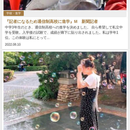
学校・進学
『記者になるため通信制高校に進学』M 新聞記者
中学3年生のとき、通信制高校への進学を決めました。 自ら希望して私立中
学を受験。入学後の試験で、成績が廊下に貼り出されました。私は学年1
位。この体験は私にとって...
2022.08.10