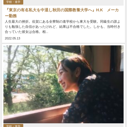
学校・進学
『東京の有名私大を中退し秋田の国際教養大学へ』H.K メーカ
ー勤務
人生最大の挫折。佐賀にある全寮制の進学校から東大を受験。同級生の誰よ
りも勉強した自信があったけれど、結果は不合格でした。しかも、当時付き
合っていた彼女は合格。相...
2022.05.13
学校・進学