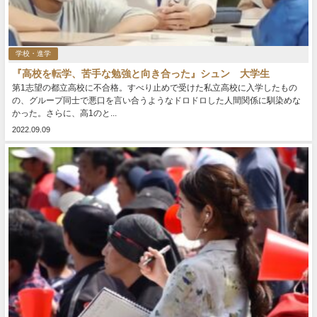
学校・進学
『高校を転学、苦手な勉強と向き合った』シュン 大学生
第1志望の都立高校に不合格。すべり止めで受けた私立高校に入学したもの
の、グループ同士で悪口を言い合うようなドロドロした人間関係に馴染めな
かった。さらに、高1のと...
2022.09.09