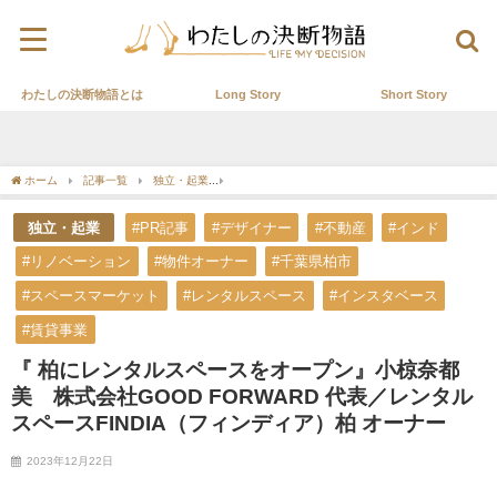
わたしの決断物語とは
Long Story
Short Story
ホーム
記事一覧
独立・起業
『 柏にレンタルスペースをオープン』小椋奈都美 株式
独立・起業
#PR記事
#デザイナー
#不動産
#インド
#リノベーション
#物件オーナー
#千葉県柏市
#スペースマーケット
#レンタルスペース
#インスタベース
#賃貸事業
『 柏にレンタルスペースをオープン』小椋奈都
美 株式会社GOOD FORWARD 代表／レンタル
スペースFINDIA（フィンディア）柏 オーナー
2023年12月22日