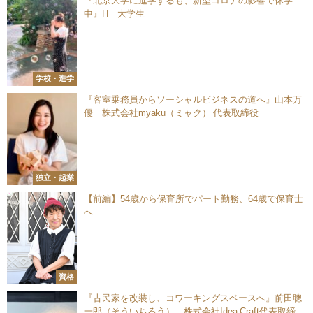
『北京大学に進学するも、新型コロナの影響で休学
中』H 大学生
学校・進学
『客室乗務員からソーシャルビジネスの道へ』山本万
優 株式会社myaku（ミャク） 代表取締役
独立・起業
【前編】54歳から保育所でパート勤務、64歳で保育士
へ
資格
『古民家を改装し、コワーキングスペースへ』前田聰
一郎（そういちろう） 株式会社Idea Craft代表取締役