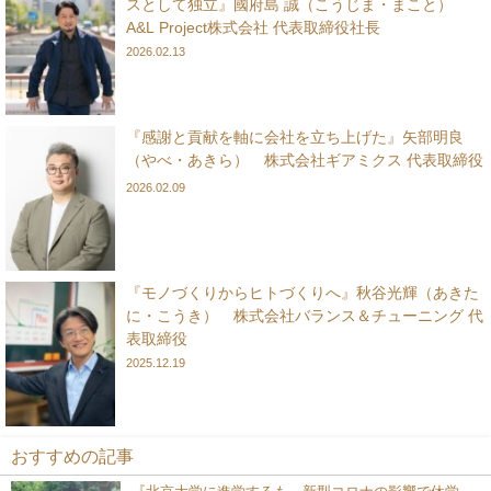
スとして独立』國府島 誠（こうじま・まこと）
A&L Project株式会社 代表取締役社長
2026.02.13
『感謝と貢献を軸に会社を立ち上げた』矢部明良
（やべ・あきら） 株式会社ギアミクス 代表取締役
2026.02.09
『モノづくりからヒトづくりへ』秋谷光輝（あきた
に・こうき） 株式会社バランス＆チューニング 代
表取締役
2025.12.19
おすすめの記事