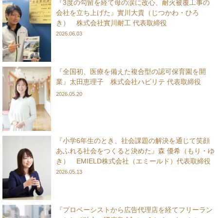
『3度の勾留を経て母の涙に改心、耐火被覆工事の
会社を立ち上げた』實川大貴（じつかわ・ひろ
き） 株式会社實川耐工 代表取締役
2026.06.03
『全国初、医療を備えた複合型の認可保育園を開
業』太田恵理子 株式会社ハビリテ 代表取締役
2026.05.20
『小学6年生のとき、社会課題の解決を通じて笑顔
あふれる社会をつくると決めた』森 優希（もり・ゆ
き） EMIELD株式会社（エミールド）代表取締役
2026.05.13
『プロベーシストから広告代理店を経てフリーラン