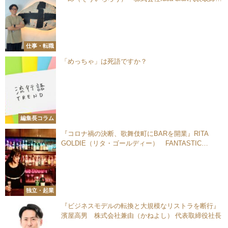
／戦略デザイナー／ディレクター
仕事・転職
「めっちゃ」は死語ですか？
編集長コラム
『コロナ禍の決断、歌舞伎町にBARを開業』RITA
GOLDIE（リタ・ゴールディー） FANTASTIC
LOUNGEオーナー
独立・起業
『ビジネスモデルの転換と大規模なリストラを断行』
濱屋高男 株式会社兼由（かねよし） 代表取締役社長