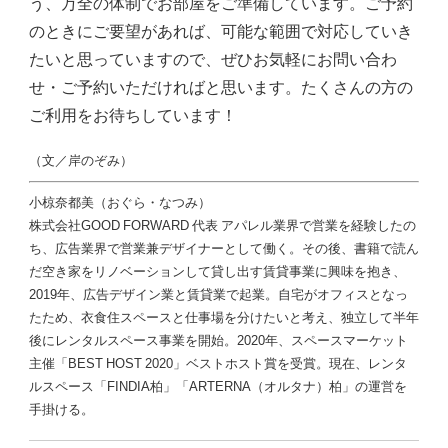
う、万全の体制でお部屋をご準備しています。ご予約
のときにご要望があれば、可能な範囲で対応していき
たいと思っていますので、ぜひお気軽にお問い合わ
せ・ご予約いただければと思います。たくさんの方の
ご利用をお待ちしています！
（文／岸のぞみ）
小椋奈都美（おぐら・なつみ）
株式会社GOOD FORWARD 代表 アパレル業界で営業を経験したの
ち、広告業界で営業兼デザイナーとして働く。その後、書籍で読ん
だ空き家をリノベーションして貸し出す賃貸事業に興味を抱き、
2019年、広告デザイン業と賃貸業で起業。自宅がオフィスとなっ
たため、衣食住スペースと仕事場を分けたいと考え、独立して半年
後にレンタルスペース事業を開始。2020年、スペースマーケット
主催「BEST HOST 2020」ベストホスト賞を受賞。現在、レンタ
ルスペース「FINDIA柏」「ARTERNA（オルタナ）柏」の運営を
手掛ける。