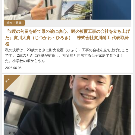
独立・起業
『3度の勾留を経て母の涙に改心、耐火被覆工事の会社を立ち上げ
た』實川大貴（じつかわ・ひろき） 株式会社實川耐工 代表取締
役
私の決断は、23歳のときに耐火被覆（ひふく）工事の会社を立ち上げたこと
です。 2歳のときに両親が離婚し、祖父母と同居する母子家庭で育ちまし
た。小学校の頃からやん...
2026.06.03
PR