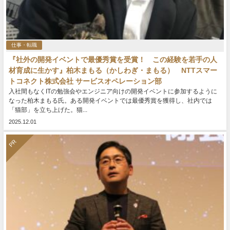
仕事・転職
『社外の開発イベントで最優秀賞を受賞！ この経験を若手の人
材育成に生かす』柏木まもる（かしわぎ・まもる） NTTスマー
トコネクト株式会社 サービスオペレーション部
入社間もなくITの勉強会やエンジニア向けの開発イベントに参加するように
なった柏木まもる氏。ある開発イベントでは最優秀賞を獲得し、社内では
「猫部」を立ち上げた。猫...
2025.12.01
PR