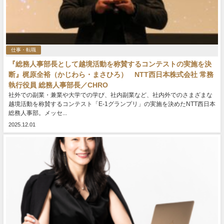
仕事・転職
『総務人事部長として越境活動を称賛するコンテストの実施を決
断』梶原全裕（かじわら・まさひろ） NTT西日本株式会社 常務
執行役員 総務人事部長／CHRO
社外での副業・兼業や大学での学び、社内副業など、社内外でのさまざまな
越境活動を称賛するコンテスト「E-1グランプリ」の実施を決めたNTT西日本
総務人事部。メッセ...
2025.12.01