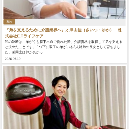
家族
『弟を支えるために介護業界へ』才津由佳（さいつ・ゆか） 株
式会社E.Tライフケア
私の決断は、弟がくも膜下出血で倒れた際、介護資格を取得して弟を支える
と決めたことです。 1つ下に双子の弟がいる3人姉弟の長女として育ちまし
た。弟同士は仲が良かっ...
2026.06.19