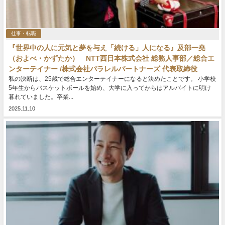
仕事・転職
『世界中の人に元気と夢を与え「続ける」人になる』及部一堯
（およべ・かずたか） NTT西日本株式会社 総務人事部／総合エ
ンターテイナー /株式会社パラレルパートナーズ 代表取締役
私の決断は、25歳で総合エンターテイナーになると決めたことです。 小学校
5年生からバスケットボールを始め、大学に入ってからはアルバイトに明け
暮れていました。卒業...
2025.11.10