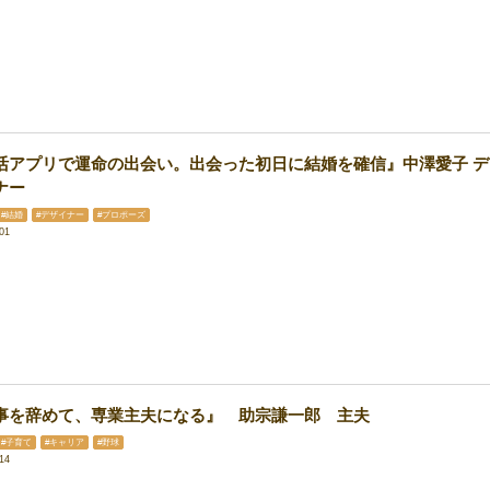
活アプリで運命の出会い。出会った初日に結婚を確信』中澤愛子 デ
ナー
#結婚
#デザイナー
#プロポーズ
01
事を辞めて、専業主夫になる』 助宗謙一郎 主夫
#子育て
#キャリア
#野球
14