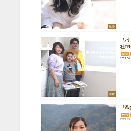
結婚
『パ
社T
#起業
2023.06.
結婚
『温
#40代
2023.05.