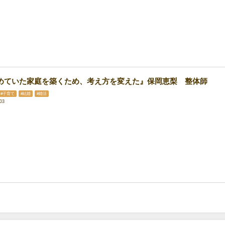
めていた家庭を築くため、考え方を変えた』保岡恵梨 整体師
#子育て
#結婚
#婚活
03