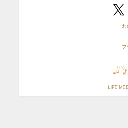
わ
プ
©LIFE MEDI