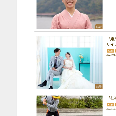
結婚
『婚
ザイ
#30代
2023.05.
結婚
『仕
#30代
2022.10.