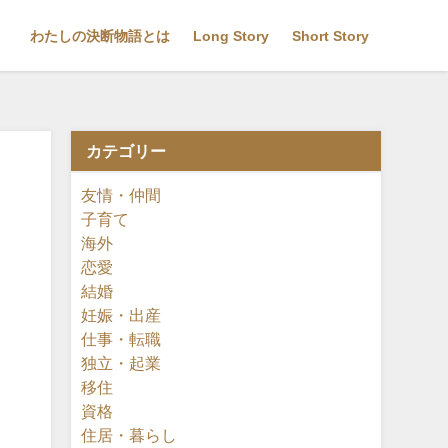
わたしの決断物語とは
Long Story
Short Story
カテゴリー
友情・仲間
子育て
海外
恋愛
結婚
妊娠・出産
仕事・転職
独立・起業
移住
資格
住居・暮らし