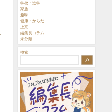
学校・進学
家族
趣味
健康・からだ
上京
編集長コラム
会
未分類
検索