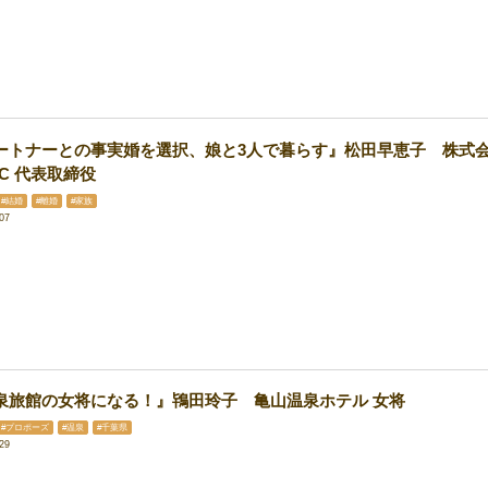
ートナーとの事実婚を選択、娘と3人で暮らす』松田早恵子 株式
RC 代表取締役
#結婚
#離婚
#家族
07
泉旅館の女将になる！』鴇田玲子 亀山温泉ホテル 女将
#プロポーズ
#温泉
#千葉県
29