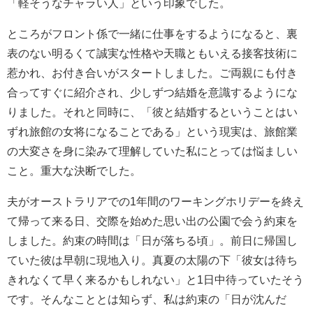
「軽そうなチャラい人」という印象でした。
ところがフロント係で一緒に仕事をするようになると、裏
表のない明るくて誠実な性格や天職ともいえる接客技術に
惹かれ、お付き合いがスタートしました。ご両親にも付き
合ってすぐに紹介され、少しずつ結婚を意識するようにな
りました。それと同時に、「彼と結婚するということはい
ずれ旅館の女将になることである」という現実は、旅館業
の大変さを身に染みて理解していた私にとっては悩ましい
こと。重大な決断でした。
夫がオーストラリアでの1年間のワーキングホリデーを終え
て帰って来る日、交際を始めた思い出の公園で会う約束を
しました。約束の時間は「日が落ちる頃」。前日に帰国し
ていた彼は早朝に現地入り。真夏の太陽の下「彼女は待ち
きれなくて早く来るかもしれない」と1日中待っていたそう
です。そんなこととは知らず、私は約束の「日が沈んだ