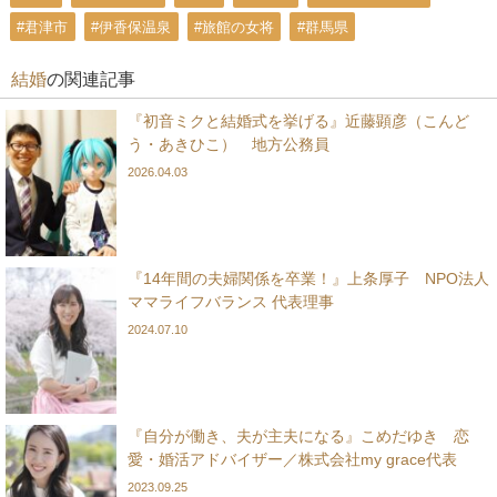
#君津市
#伊香保温泉
#旅館の女将
#群馬県
結婚
の関連記事
『初音ミクと結婚式を挙げる』近藤顕彦（こんど
う・あきひこ） 地方公務員
2026.04.03
『14年間の夫婦関係を卒業！』上条厚子 NPO法人
ママライフバランス 代表理事
2024.07.10
『自分が働き、夫が主夫になる』こめだゆき 恋
愛・婚活アドバイザー／株式会社my grace代表
2023.09.25