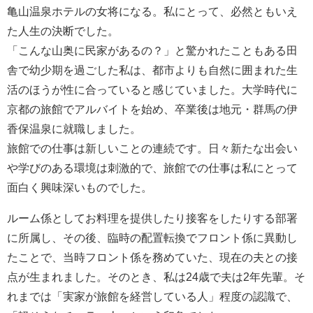
亀山温泉ホテルの女将になる。私にとって、必然ともいえ
た人生の決断でした。
「こんな山奥に民家があるの？」と驚かれたこともある田
舎で幼少期を過ごした私は、都市よりも自然に囲まれた生
活のほうが性に合っていると感じていました。大学時代に
京都の旅館でアルバイトを始め、卒業後は地元・群馬の伊
香保温泉に就職しました。
旅館での仕事は新しいことの連続です。日々新たな出会い
や学びのある環境は刺激的で、旅館での仕事は私にとって
面白く興味深いものでした。
ルーム係としてお料理を提供したり接客をしたりする部署
に所属し、その後、臨時の配置転換でフロント係に異動し
たことで、当時フロント係を務めていた、現在の夫との接
点が生まれました。そのとき、私は24歳で夫は2年先輩。そ
れまでは「実家が旅館を経営している人」程度の認識で、