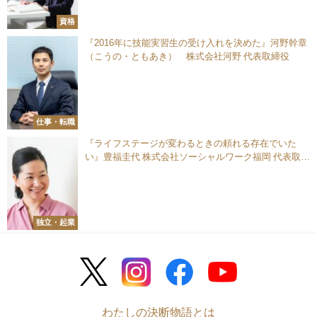
資格
『2016年に技能実習生の受け入れを決めた』河野幹章
（こうの・ともあき） 株式会社河野 代表取締役
仕事・転職
『ライフステージが変わるときの頼れる存在でいた
い』豊福圭代 株式会社ソーシャルワーク福岡 代表取締
役／ディスティバス 代表
独立・起業
わたしの決断物語とは