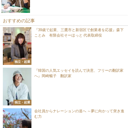
おすすめの記事
『39歳で起業、三鷹市と新宿区で創業者を応援』森下
ことみ 有限会社そーほっと 代表取締役
独立・起業
『韓国の人気エッセイを読んで決意、フリーの翻訳家
へ』岡崎暢子 翻訳家
独立・起業
会社員からナレーションの道へ ～夢に向かって突き進
む力