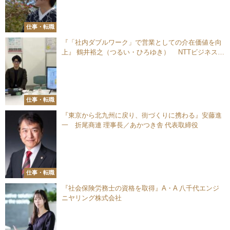
仕事・転職
『「社内ダブルワーク」で営業としての介在価値を向
上』 鶴井裕之（つるい・ひろゆき） NTTビジネスソ
リューションズ株式会社 エンタープライズビジネス営
業部
仕事・転職
『東京から北九州に戻り、街づくりに携わる』安藤進
一 折尾商連 理事長／あかつき舎 代表取締役
仕事・転職
『社会保険労務士の資格を取得』A・A 八千代エンジ
ニヤリング株式会社