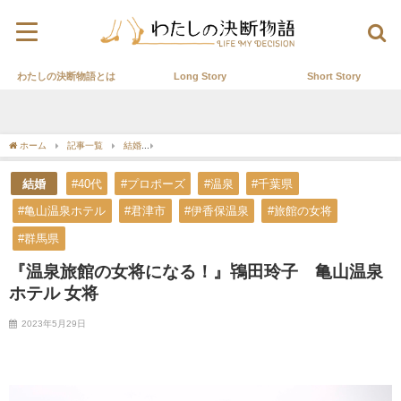
わたしの決断物語とは
Long Story
Short Story
ホーム
記事一覧
結婚
『温泉旅館の女将になる！』鴇田玲子 亀山温泉ホテル 女
結婚
#40代
#プロポーズ
#温泉
#千葉県
#亀山温泉ホテル
#君津市
#伊香保温泉
#旅館の女将
#群馬県
『温泉旅館の女将になる！』鴇田玲子 亀山温泉
ホテル 女将
2023年5月29日