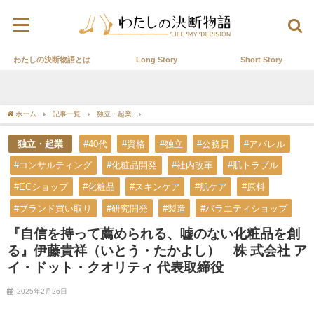
わたしの決断物語とは
Long Story
Short Story
ホーム
記事一覧
独立・起業
『自信を持って薦められる、嘘のない化粧品を創る』
独立・起業
#40代
#資格
#独立
#公務員
#アパレル
#コンサルティング
#化粧品開発
#社内改革
#肌トラブル
#ECショップ
#化粧品
#スキンケア
#肌ケア
#原料
#ブランド買い取り
#研究開発
#製造
#バラエティショップ
『自信を持って薦められる、嘘のない化粧品を創
る』伊藤貴祥（いとう・たかよし） 株 式会社 ア
イ・ドット・クオリティ 代表取締役
2025年2月26日