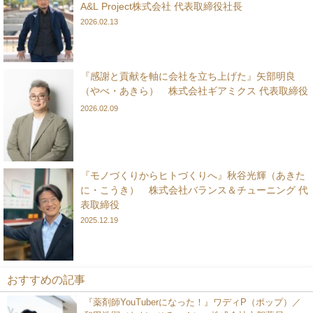
A&L Project株式会社 代表取締役社長
2026.02.13
『感謝と貢献を軸に会社を立ち上げた』矢部明良
（やべ・あきら） 株式会社ギアミクス 代表取締役
2026.02.09
『モノづくりからヒトづくりへ』秋谷光輝（あきた
に・こうき） 株式会社バランス＆チューニング 代
表取締役
2025.12.19
おすすめの記事
『薬剤師YouTuberになった！』ワディP（ポップ）／