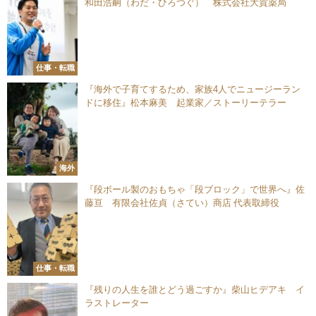
和田浩嗣（わだ・ひろつぐ） 株式会社大賀薬局
仕事・転職
『海外で子育てするため、家族4人でニュージーラン
ドに移住』松本麻美 起業家／ストーリーテラー
海外
『段ボール製のおもちゃ「段ブロック」で世界へ』佐
藤亘 有限会社佐貞（さてい）商店 代表取締役
仕事・転職
『残りの人生を誰とどう過ごすか』柴山ヒデアキ イ
ラストレーター