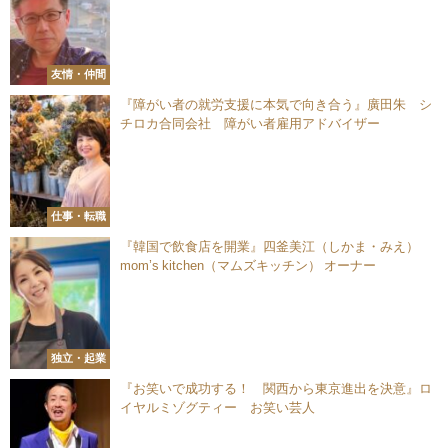
友情・仲間
『障がい者の就労支援に本気で向き合う』廣田朱 シ
チロカ合同会社 障がい者雇用アドバイザー
仕事・転職
『韓国で飲食店を開業』四釜美江（しかま・みえ）
mom’s kitchen（マムズキッチン） オーナー
独立・起業
『お笑いで成功する！ 関西から東京進出を決意』ロ
イヤルミゾグティー お笑い芸人