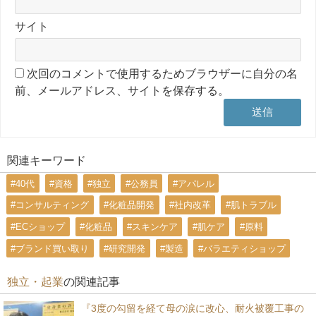
サイト
次回のコメントで使用するためブラウザーに自分の名
前、メールアドレス、サイトを保存する。
関連キーワード
#40代
#資格
#独立
#公務員
#アパレル
#コンサルティング
#化粧品開発
#社内改革
#肌トラブル
#ECショップ
#化粧品
#スキンケア
#肌ケア
#原料
#ブランド買い取り
#研究開発
#製造
#バラエティショップ
独立・起業
の関連記事
『3度の勾留を経て母の涙に改心、耐火被覆工事の