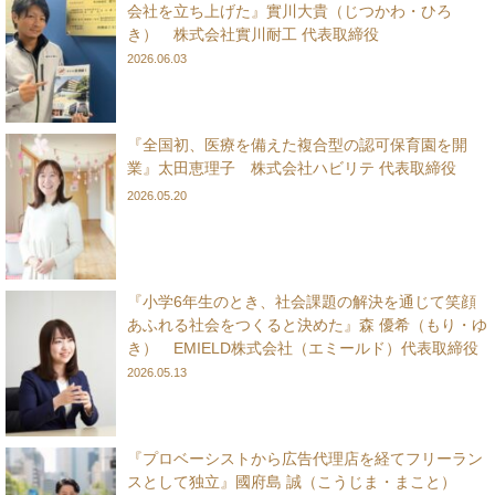
会社を立ち上げた』實川大貴（じつかわ・ひろ
き） 株式会社實川耐工 代表取締役
2026.06.03
『全国初、医療を備えた複合型の認可保育園を開
業』太田恵理子 株式会社ハビリテ 代表取締役
2026.05.20
『小学6年生のとき、社会課題の解決を通じて笑顔
あふれる社会をつくると決めた』森 優希（もり・ゆ
き） EMIELD株式会社（エミールド）代表取締役
2026.05.13
『プロベーシストから広告代理店を経てフリーラン
スとして独立』國府島 誠（こうじま・まこと）