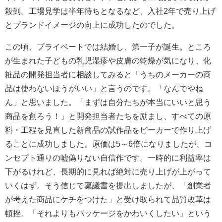
殺到。工場見学は半年待ちとなるなど、入社2年で売り上げ
とブランドイメージの向上に成功したのでした。
この頃、プライベートでは結婚し、第一子が誕生。ところ
が生まれた子どもの乳児湿疹や皮膚の乾燥が気になり、化
粧品の開発担当者に相談してみると「うちのメーカーの商
品は使わないほうがいい」と言うのです。「なんでやね
ん」と思いました。「まずは自分たちが本当にいいと思う
商品を創ろう！」と開発担当者たちを励まし、すべての原
料・工程を見直した新商品の試作品をビーカーで作り上げ
ることに成功しました。原価は5～6倍になりましたが、コ
ンセプト通りの嘘偽りない自信作です。一時的に利益率は
下がるけれど、長期的に見れば絶対に売り上げが上がって
いくはず。そう信じて稟議書を提出しましたが、「創業者
が考えた商品にケチをつけた」と受け取られて品質改革は
頓挫。「それよりもパッケージをかわいくしたい」という