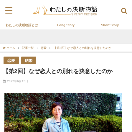
わたしの決断物語とは
Long Story
Short Story
ホーム
記事一覧
恋愛
【第2回】なぜ恋人との別れを決意したのか
恋愛
結婚
【第2回】なぜ恋人との別れを決意したのか
2022年6月13日