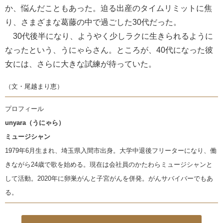
か、悩んだこともあった。迫る出産のタイムリミットに焦
り、さまざまな葛藤の中で過ごした30代だった。
30代後半になり、ようやく少しラクに生きられるように
なったという、うにゃらさん。ところが、40代になった彼
女には、さらに大きな試練が待っていた。
（文・尾越まり恵）
プロフィール
unyara（うにゃら）
ミュージシャン
1979年6月生まれ、埼玉県入間市出身。大学中退後フリーターになり、働
きながら24歳で歌を始める。現在は会社員のかたわらミュージシャンと
して活動。2020年に卵巣がんと子宮がんを併発。がんサバイバーでもあ
る。