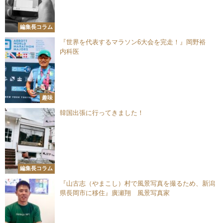
編集長コラム
『世界を代表するマラソン6大会を完走！』岡野裕
内科医
趣味
韓国出張に行ってきました！
編集長コラム
『山古志（やまこし）村で風景写真を撮るため、新潟
県長岡市に移住』廣瀬翔 風景写真家