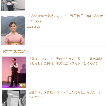
『温泉旅館の女将になる！』鴇田玲子 亀山温泉ホ
テル 女将
2023.05.29
おすすめの記事
『昼はエンジニア、夜はオペラの主役！ 二足の草鞋
（わらじ）に挑戦』平尾弘之（ひらお・ひろゆき) 株
式会社アドックインターナショナル 課長
趣味
国際ロマンス詐欺とロマンスしかけた話。その2：キ
ムのケース