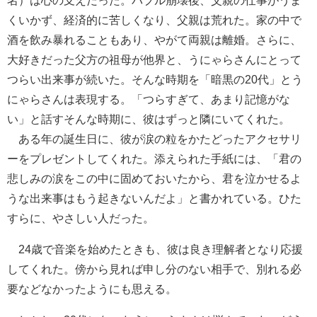
名）は心の支えだった。バブル崩壊後、父親の仕事がうま
くいかず、経済的に苦しくなり、父親は荒れた。家の中で
酒を飲み暴れることもあり、やがて両親は離婚。さらに、
大好きだった父方の祖母が他界と、うにゃらさんにとって
つらい出来事が続いた。そんな時期を「暗黒の20代」とう
にゃらさんは表現する。「つらすぎて、あまり記憶がな
い」と話すそんな時期に、彼はずっと隣にいてくれた。
ある年の誕生日に、彼が涙の粒をかたどったアクセサリ
ーをプレゼントしてくれた。添えられた手紙には、「君の
悲しみの涙をこの中に固めておいたから、君を泣かせるよ
うな出来事はもう起きないんだよ」と書かれている。ひた
すらに、やさしい人だった。
24歳で音楽を始めたときも、彼は良き理解者となり応援
してくれた。傍から見れば申し分のない相手で、別れる必
要などなかったようにも思える。