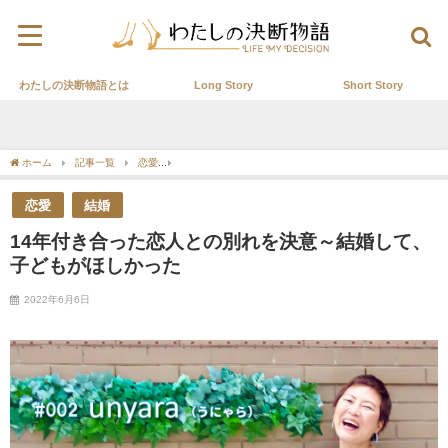
わたしの決断物語とは
Long Story
Short Story
ホーム
記事一覧
恋愛
14年付き合った恋人との別れを決意～結婚して、子どもが
恋愛
結婚
14年付き合った恋人との別れを決意～結婚して、
子どもがほしかった
2022年6月6日