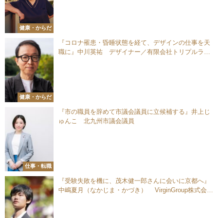
健康・からだ
『コロナ罹患・昏睡状態を経て、デザインの仕事を天
職に』中川英祐 デザイナー／有限会社トリプルライ
ン 代表取締役社長
健康・からだ
『市の職員を辞めて市議会議員に立候補する』井上じ
ゅんこ 北九州市議会議員
仕事・転職
『受験失敗を機に、茂木健一郎さんに会いに京都へ』
中嶋夏月（なかじま・かづき） VirginGroup株式会社
秘書／一般社団法人日本文化伝承協会 事務局長