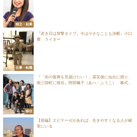
独立・起業
『若き日は突撃タイプ。今は小さなことも決断』小口
覺 ライター
仕事・転職
『「街の復興を見届けたい！」震災後に仙台に残り、
南三陸町に移住』阿部楓子（あべ・ふうこ） 株式会
社グリーディー COO
移住
【前編】エピテーゼがあれば、生きやすくなる人が確
実にいる