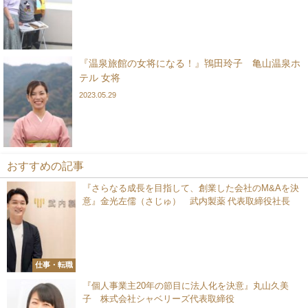
『温泉旅館の女将になる！』鴇田玲子 亀山温泉ホ
テル 女将
2023.05.29
おすすめの記事
『さらなる成長を目指して、創業した会社のM&Aを決
意』金光左儒（さじゅ） 武内製薬 代表取締役社長
仕事・転職
『個人事業主20年の節目に法人化を決意』丸山久美
子 株式会社シャベリーズ代表取締役