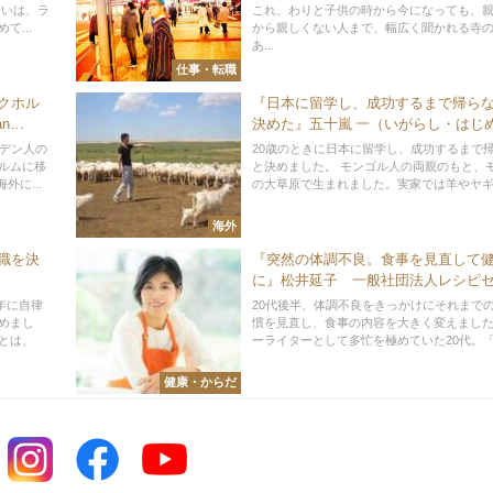
会いは、ラ
これ、わりと子供の時から今になっても、
...
から親しくない人まで、幅広く聞かれる寺
あ...
仕事・転職
クホル
『日本に留学し、成功するまで帰ら
n
決めた』五十嵐 一（いがらし・は
WBPグループ株式会社 代表取締役社
ーデン人の
20歳のときに日本に留学し、成功するまで
ルムに移
と決めました。 モンゴル人の両親のもと、
に...
の大草原で生まれました。実家では羊やヤギ、
海外
職を決
『突然の体調不良。食事を見直して
に』松井延子 一般社団法人レシピ
スト協会 代表理事
年に自律
20代後半、体調不良をきっかけにそれまで
めまし
慣を見直し、食事の内容を大きく変えました
とは、
ーライターとして多忙を極めていた20代。「寝
健康・からだ