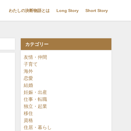
わたしの決断物語とは
Long Story
Short Story
カテゴリー
友情・仲間
子育て
海外
恋愛
結婚
妊娠・出産
仕事・転職
独立・起業
移住
資格
住居・暮らし