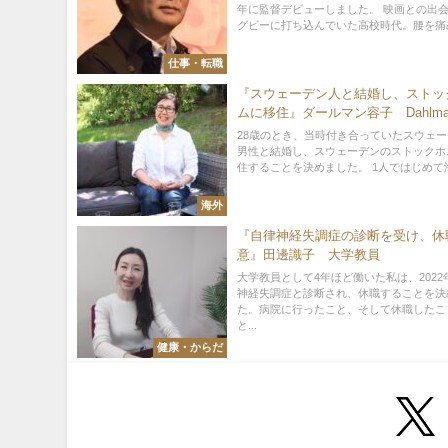
年に監督デビューしました。 映画との出
グビーに打ち込んでいた高校時代。腰を痛めて
仕事・転職
『スウェーデン人と結婚し、ストッ
ムに移住』ダールマン容子 Dahlma
Design Trade 代表
28歳のとき、当時付き合っていたスウェ
男性と結婚し、スウェーデンのストックホ
住することを決めました。 1人ではじめて海外
海外
『自律神経失調症の診断を受け、休
意』田邊識子 大学教員
大学教員として4年ほど働いた私は、2022
神経失調症と診断され、休職することを決
た。病院に行ったこと、そして休職したこ
と...
健康・からだ