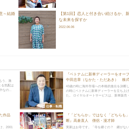
意～結婚
【第1回】恋人と付き合い続けるか、
な未来を探すか
2022.06.06
『ベトナムに新車ディーラーをオー
中田忠章（なかた・ただあき） 株
もう、激
ロイヤルオートサービス 代表取締役
まる気配は
43歳の時に海外市場への本格的進出を決断し
なの...
CEO(最高経営責任者)
の時にベトナムに新車ディーラーを立ち上
た。 ロイヤルオートサービスは、新車販売・中
仕事・転職
た作品
『「どちらか」ではなく「どちらも
断』高倉直人 僧侶・漫才師
、2001
実家はお寺です。「寺を継ぐの？ 継がな