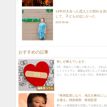
14年付き合った恋人との別れを決
して、子どもがほしかった
2022.06.06
おすすめの記事
推しが燃えています。
3月、突如として推しが炎上した。 それは
しくメラメラと。騒動は4月に入っても鎮
なく、むしろ大きくなる一方だ。現在進行中
編集長コラム
『映画監督になり、地元を舞台にし
を撮る』雑賀俊朗 映画監督
夢だった映画監督を目指して企画を出し続け