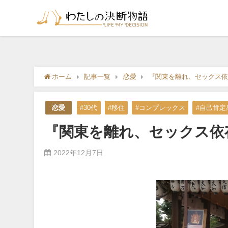
ホーム
記事一覧
恋愛
『関東を離れ、セックス依
恋愛
#30代
#移住
#コンプレックス
#自己肯定
『関東を離れ、セックス依
2022年12月7日