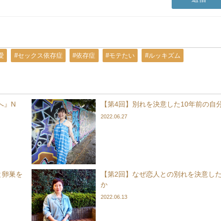
愛
#セックス依存症
#依存症
#モテたい
#ルッキズム
京へ』N
【第4回】別れを決意した10年前の自
2022.06.27
と卵巣を
【第2回】なぜ恋人との別れを決意し
か
2022.06.13