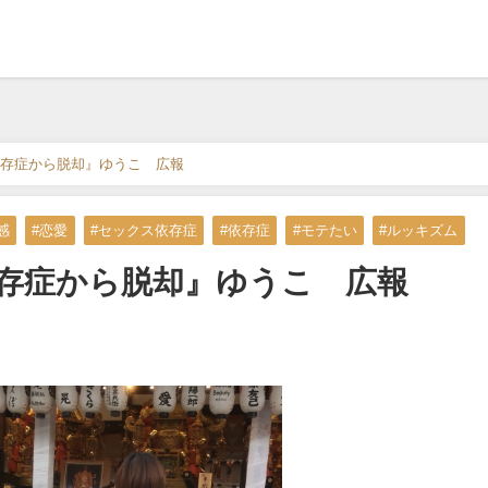
存症から脱却』ゆうこ 広報
感
#恋愛
#セックス依存症
#依存症
#モテたい
#ルッキズム
存症から脱却』ゆうこ 広報