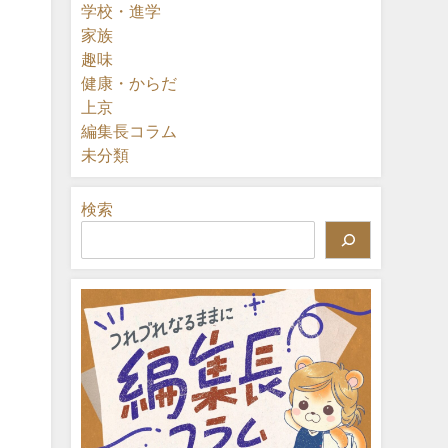
学校・進学
家族
趣味
健康・からだ
上京
編集長コラム
未分類
検索