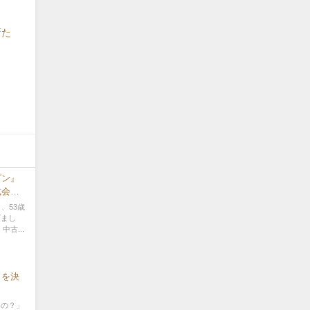
新た
プン』
式会社
社長兼
、53歳
げまし
古...
」を決
いの？」