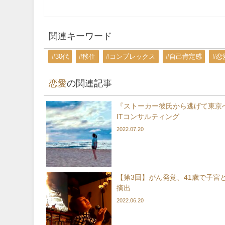
関連キーワード
#30代
#移住
#コンプレックス
#自己肯定感
#恋
恋愛
の関連記事
『ストーカー彼氏から逃げて東
ITコンサルティング
2022.07.20
【第3回】がん発覚、41歳で子宮
摘出
2022.06.20