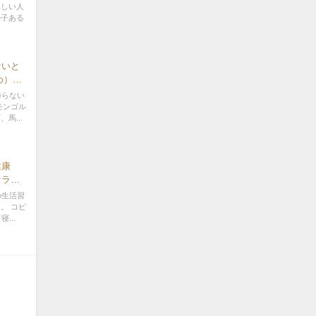
親しい人
の子ある
ないと
じめ）
長
帰らない
モンゴル
馬...
健康
セラピ
の生活習
。 コピ
...