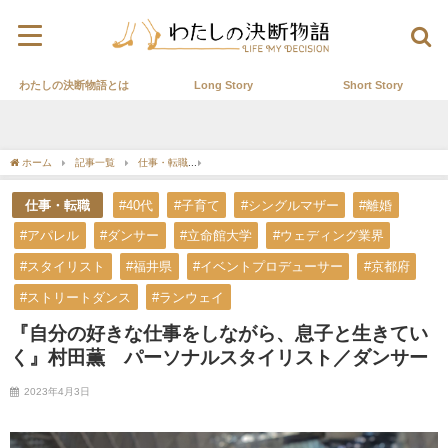
わたしの決断物語とは
Long Story
Short Story
ホーム
記事一覧
仕事・転職
『自分の好きな仕事をしながら、息子と生きていく
仕事・転職
#40代
#子育て
#シングルマザー
#離婚
#アパレル
#ダンサー
#立命館大学
#ウェディング業界
#スタイリスト
#福井県
#イベントプロデューサー
#京都府
#ストリートダンス
#ランウェイ
『自分の好きな仕事をしながら、息子と生きてい
く』村田薫 パーソナルスタイリスト／ダンサー
2023年4月3日