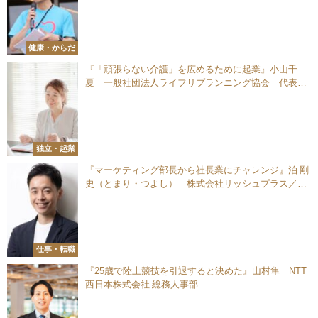
健康・からだ
『「頑張らない介護」を広めるために起業』小山千
夏 一般社団法人ライフリプランニング協会 代表理
事
独立・起業
『マーケティング部長から社長業にチャレンジ』泊 剛
史（とまり・つよし） 株式会社リッシュプラス／株
式会社リンリン 代表取締役
仕事・転職
『25歳で陸上競技を引退すると決めた』山村隼 NTT
西日本株式会社 総務人事部