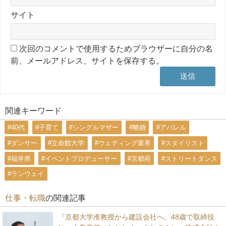
サイト
次回のコメントで使用するためブラウザーに自分の名
前、メールアドレス、サイトを保存する。
関連キーワード
#40代
#子育て
#シングルマザー
#離婚
#アパレル
#ダンサー
#立命館大学
#ウェディング業界
#スタイリスト
#福井県
#イベントプロデューサー
#京都府
#ストリートダンス
#ランウェイ
仕事・転職
の関連記事
『京都大学准教授から建設会社へ。48歳で取締役