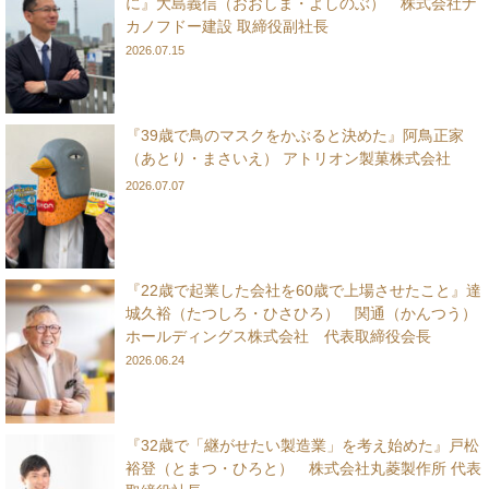
に』大島義信（おおしま・よしのぶ） 株式会社ナ
カノフドー建設 取締役副社長
2026.07.15
『39歳で鳥のマスクをかぶると決めた』阿鳥正家
（あとり・まさいえ） アトリオン製菓株式会社
2026.07.07
『22歳で起業した会社を60歳で上場させたこと』達
城久裕（たつしろ・ひさひろ） 関通（かんつう）
ホールディングス株式会社 代表取締役会長
2026.06.24
『32歳で「継がせたい製造業」を考え始めた』戸松
裕登（とまつ・ひろと） 株式会社丸菱製作所 代表