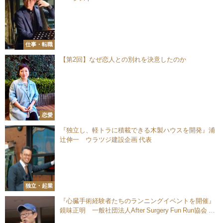
仕事・転職
【第2回】なぜ恋人との別れを決意したのか
恋愛
『独立し、軽トラに積載できる⽊製ハウスを開発』浦
辻伸一 ウラツジ建設企画 代表
独立・起業
『心臓手術経験者たちのランニングイベントを開催』
鏡味正明 一般社団法人After Surgery Fun Run協会 業
務執行理事