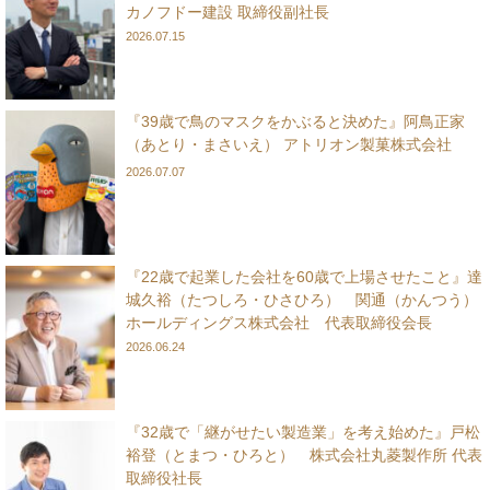
カノフドー建設 取締役副社長
2026.07.15
『39歳で鳥のマスクをかぶると決めた』阿鳥正家
（あとり・まさいえ） アトリオン製菓株式会社
2026.07.07
『22歳で起業した会社を60歳で上場させたこと』達
城久裕（たつしろ・ひさひろ） 関通（かんつう）
ホールディングス株式会社 代表取締役会長
2026.06.24
『32歳で「継がせたい製造業」を考え始めた』戸松
裕登（とまつ・ひろと） 株式会社丸菱製作所 代表
取締役社長