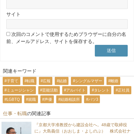
サイト
次回のコメントで使用するためブラウザーに自分の名
前、メールアドレス、サイトを保存する。
関連キーワード
#子育て
#転職
#広報
#結婚
#シングルマザー
#離婚
#ミュージシャン
#芸能活動
#アルバイト
#タレント
#正社員
#LGBTQ
#就職
#声優
#結婚相談所
#バツ3
仕事・転職
の関連記事
『京都大学准教授から建設会社へ。48歳で取締役
に』大島義信（おおしま・よしのぶ） 株式会社ナ