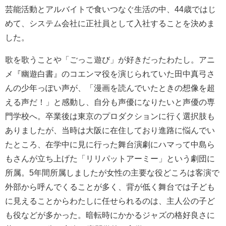
芸能活動とアルバイトで食いつなぐ生活の中、44歳ではじ
めて、システム会社に正社員として入社することを決めま
した。
歌を歌うことや「ごっこ遊び」が好きだったわたし。アニ
メ『幽遊白書』のコエンマ役を演じられていた田中真弓さ
んの少年っぽい声が、「漫画を読んでいたときの想像を超
える声だ！」と感動し、自分も声優になりたいと声優の専
門学校へ。卒業後は東京のプロダクションに行く選択肢も
ありましたが、当時は大阪に在住しており進路に悩んでい
たところ、在学中に見に行った舞台演劇にハマって中島ら
もさんが立ち上げた「リリパットアーミー」という劇団に
所属。5年間所属しましたが女性の主要な役どころは客演で
外部から呼んでくることが多く、背が低く舞台では子ども
に見えることからわたしに任せられるのは、主人公の子ど
も役などが多かった。暗転時にかかるジャズの格好良さに