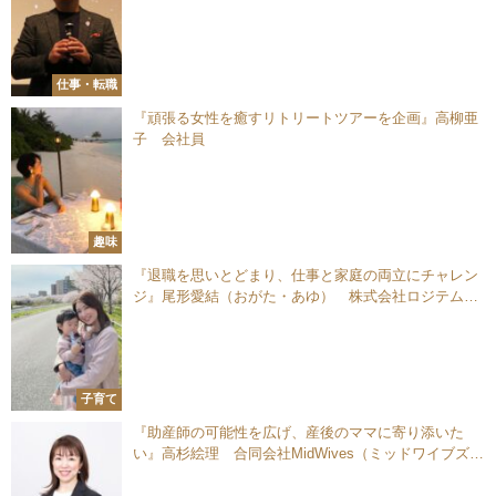
NTT西日本株式会社 常務執行役員 総務人事部長／
CHRO
仕事・転職
『頑張る女性を癒すリトリートツアーを企画』高柳亜
子 会社員
趣味
『退職を思いとどまり、仕事と家庭の両立にチャレン
ジ』尾形愛結（おがた・あゆ） 株式会社ロジテム九
州 福岡支店 主任
子育て
『助産師の可能性を広げ、産後のママに寄り添いた
い』高杉絵理 合同会社MidWives（ミッドワイブズ）
代表／助産師