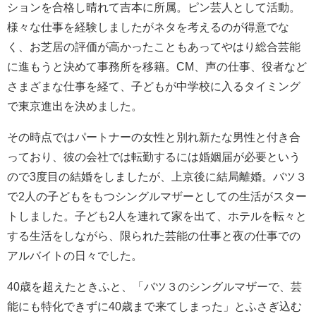
ションを合格し晴れて吉本に所属。ピン芸人として活動。
様々な仕事を経験しましたがネタを考えるのが得意でな
く、お芝居の評価が高かったこともあってやはり総合芸能
に進もうと決めて事務所を移籍。CM、声の仕事、役者など
さまざまな仕事を経て、子どもが中学校に入るタイミング
で東京進出を決めました。
その時点ではパートナーの女性と別れ新たな男性と付き合
っており、彼の会社では転勤するには婚姻届が必要という
ので3度目の結婚をしましたが、上京後に結局離婚。バツ３
で2人の子どもをもつシングルマザーとしての生活がスター
トしました。子ども2人を連れて家を出て、ホテルを転々と
する生活をしながら、限られた芸能の仕事と夜の仕事での
アルバイトの日々でした。
40歳を超えたときふと、「バツ３のシングルマザーで、芸
能にも特化できずに40歳まで来てしまった」とふさぎ込む