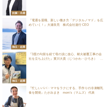
妊娠・出産
『電通を退職、新しい働き方「デジタルノマド」を広
めていく！』大瀬良亮 株式会社遊行 CEO
独立・起業
『3度の勾留を経て母の涙に改心、耐火被覆工事の会
社を立ち上げた』實川大貴（じつかわ・ひろき） 株
式会社實川耐工 代表取締役
独立・起業
『忙しいパパ・ママをラクにする、手作りの冷凍離乳
食を開発』たがみまき mom’s（マムズ） 代表