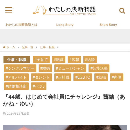
わたしの決断物語とは
Long Story
Short Story
ホーム
記事一覧
仕事・転職
『44歳、はじめて会社員にチャレンジ』茜結（あか
仕事・転職
#子育て
#転職
#広報
#結婚
#シングルマザー
#離婚
#ミュージシャン
#芸能活動
#アルバイト
#タレント
#正社員
#LGBTQ
#就職
#声優
#結婚相談所
#バツ3
『44歳、はじめて会社員にチャレンジ』茜結（あ
かね・ゆい）
2024年12月25日