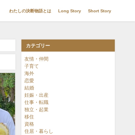
わたしの決断物語とは
Long Story
Short Story
カテゴリー
友情・仲間
子育て
海外
恋愛
結婚
妊娠・出産
仕事・転職
独立・起業
移住
資格
住居・暮らし