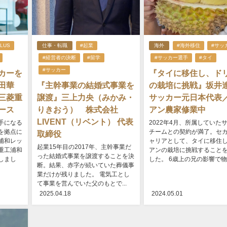
LUS
仕事・転職
#起業
海外
#海外移住
#サッ
#経営者の決断
#留学
#サッカー選手
#タイ
#サッカー
カーを
『タイに移住し、ド
田華
『主幹事業の結婚式事業を
の栽培に挑戦』坂
三菱重
譲渡』三上力央（みかみ・
サッカー元日本代表
ース
りきおう） 株式会社
アン農家修業中
LIVENT（リベント） 代表
手になる
2022年4月、所属していた
を拠点に
チームとの契約が満了。セ
取締役
浦和レッ
ャリアとして、タイに移住
起業15年目の2017年、主幹事業だ
重工浦和
アンの栽培に挑戦すること
った結婚式事業を譲渡することを決
しまし
した。 6歳上の兄の影響で物..
断。結果、赤字が続いていた葬儀事
業だけが残りました。 電気工とし
て事業を営んでいた父のもとで...
2025.04.18
2024.05.01