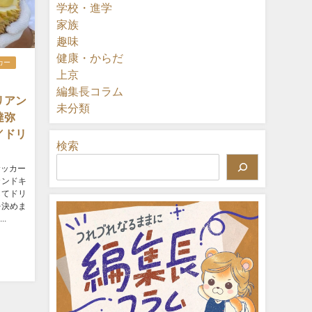
学校・進学
家族
趣味
健康・からだ
カー
上京
編集長コラム
リアン
未分類
井達弥
／ドリ
検索
サッカー
カンドキ
してドリ
を決めま
.