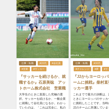
仕事・転職
#20代
#会社員
仕事・転職
#30代
#営業
#サッカー
#チャレンジ
#夢
#サ
『サッカーを続けるか、就
『J2からヨーロッパ
職するか』石原美聡 アッ
ームに挑戦』柴村直
トホーム株式会社 営業職
ッカー選手
大学生のときに直面した究極の選
これまでで最大の決断は、2
択。サッカーを続けるか、一般企業
ときにヨーロッパのサッカ
に就職して会社員になるか。わかっ
に挑戦したことです。当時
ていたのは、「これは完全に、私の
J2のチームに所属していま