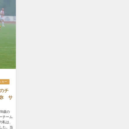
ッカー
のチ
弥 サ
8歳の
ーチーム
の私は、
した。当