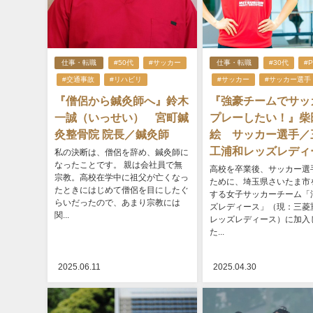
仕事・転職
#50代
#サッカー
仕事・転職
#30代
#P
#交通事故
#リハビリ
#サッカー
#サッカー選手
『僧侶から鍼灸師へ』鈴木
『強豪チームでサッ
一誠（いっせい） 宮町鍼
プレーしたい！』柴
灸整骨院 院長／鍼灸師
絵 サッカー選手／
工浦和レッズレディ
私の決断は、僧侶を辞め、鍼灸師に
なったことです。 親は会社員で無
高校を卒業後、サッカー選
宗教。高校在学中に祖父が亡くなっ
ために、埼玉県さいたま市
たときにはじめて僧侶を目にしたぐ
する女子サッカーチーム「
らいだったので、あまり宗教には
ズレディース」（現：三菱
関...
レッズレディース）に加入
た...
2025.06.11
2025.04.30