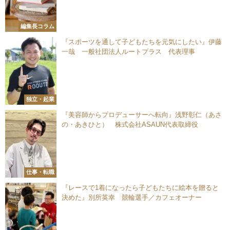
編集長コラム
『スポーツを通して子どもたちを元気にしたい』伊藤
一哉 一般社団法人ルートプラス 代表理事
独立・起業
『美容師からプロデューサーへ転向』浅野彰仁（あさ
の・あきひと） 株式会社ASAUN代表取締役
仕事・転職
『レースで1着になったら子どもたちに絵本を贈ると
決めた』別所英幸 競輪選手／カフェオーナー