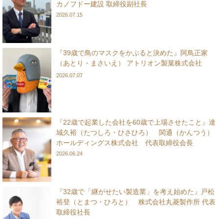
カノフドー建設 取締役副社長
2026.07.15
『39歳で鳥のマスクをかぶると決めた』阿鳥正家
（あとり・まさいえ） アトリオン製菓株式会社
2026.07.07
『22歳で起業した会社を60歳で上場させたこと』達
城久裕（たつしろ・ひさひろ） 関通（かんつう）
ホールディングス株式会社 代表取締役会長
2026.06.24
『32歳で「継がせたい製造業」を考え始めた』戸松
裕登（とまつ・ひろと） 株式会社丸菱製作所 代表
取締役社長