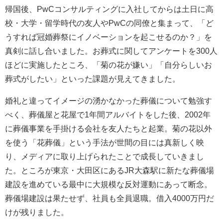
帰国後、PwCコンサルティングに入社してからは土日に高
校・大学・留学時代の友人やPwCの同僚と集まって、「ど
うすれば冠婚葬祭にイノベーションを起こせるのか？」を
真剣に話し合いました。お葬式に関してアンケートを300人
ほどに実施したところ、「菊の花が嫌い」「自分らしいお
葬式がしたい」といった課題が見えてきました。
婚礼と違ってイメージの湧かなかった葬儀について勉強す
べく、葬儀屋と花屋で1年間アルバイトをした後、2002年
に葬儀事業を手掛ける会社を友人たちと起業。菊の花以外
を使う「花葬儀」という手法が世間の目には真新しく映
り、メディアに取り上げられたことで成長していきまし
た。ところが東京・大田区にあるJR大森駅に新たな葬儀場
建設を進めている最中に大規模な反対運動にあって断念。
葬儀場建設は果たせず、社員も全員退職。借入4000万円だ
けが残りました。