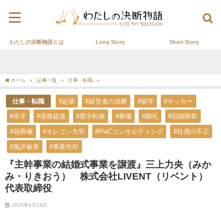
わたしの決断物語とは
Long Story
Short Story
ホーム
記事一覧
仕事・転職
『主幹事業の結婚式事業を譲渡』三上力央（みかみ・り
仕事・転職
#起業
#経営者の決断
#留学
#サッカー
#赤字
#債務超過
#黒字転換
#葬儀
#婚礼
#冠婚葬祭
#花葬儀
#オレゴン大学
#PwCコンサルティング
#社員の不正
#風評被害
#事業売却
『主幹事業の結婚式事業を譲渡』三上力央（みか
み・りきおう） 株式会社LIVENT（リベント）
代表取締役
2025年4月18日