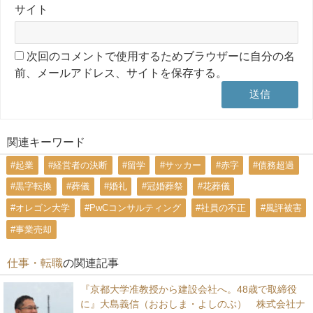
サイト
次回のコメントで使用するためブラウザーに自分の名
前、メールアドレス、サイトを保存する。
関連キーワード
#起業
#経営者の決断
#留学
#サッカー
#赤字
#債務超過
#黒字転換
#葬儀
#婚礼
#冠婚葬祭
#花葬儀
#オレゴン大学
#PwCコンサルティング
#社員の不正
#風評被害
#事業売却
仕事・転職
の関連記事
『京都大学准教授から建設会社へ。48歳で取締役
に』大島義信（おおしま・よしのぶ） 株式会社ナ