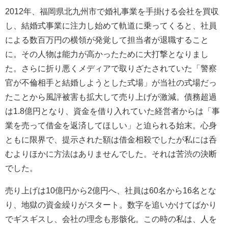
2012年、福岡県北九州市で婚礼事業を手掛ける会社を買収
し、結婚式事業に注力し始めて軌道に乗ってくると、社員
による数百万円の横領が発覚して担当者が退職すること
に。その人物は能力が高かったために大打撃となりまし
た。さらに折り悪くメディアで取りざたされていた「警察
官が不倫相手と結婚しようとした式場」が当社の式場だっ
たことから風評被害も拡大して売り上げが激減。債務超過
は1.8億円となり、資金を借り入れていた経営者からは「事
業を売って借金を返済してほしい」と迫られる始末。心身
ともに限界で、提示された額は借金相殺でしたが私には呑
むよりほかに方法はありませんでした。それは苦渋の決断
でした。
売り上げは10億円から2億円へ、社員は60名から16名とな
り、地獄の資金繰りがスタート。数字を追いかけてばかり
でギスギスし、会社の理念も形骸化。この時の私は、人を