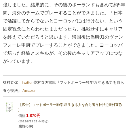
強しました。結果的に、その後のポーランドも含めて約5年
間、海外のチームでプレーすることができました。「日本
で活躍してからでないとヨーロッパには行けない」という
固定観念にとらわれたままだったら、挑戦せずにキャリア
を終えていただろうと思います。帰国後は当時J1のヴァン
フォーレ甲府でプレーすることができました。ヨーロッパ
で培った経験とスキルが、その後のキャリアアップにつな
がっています。
柴村直弥
Twitter
柴村直弥書籍『フットボーラー独学術 生きる力を自ら
養う技法』
Amazon
【広告】フットボーラー独学術 生きる力を自ら養う技法 [ 柴村直弥
]
1,870円
価格:
(2022/8/23 21:44時点)
感想(0件)