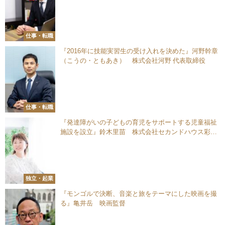
仕事・転職
『2016年に技能実習生の受け入れを決めた』河野幹章
（こうの・ともあき） 株式会社河野 代表取締役
仕事・転職
『発達障がいの子どもの育児をサポートする児童福祉
施設を設立』鈴木里苗 株式会社セカンドハウス彩祐
結（あゆむ） 代表取締役
独立・起業
『モンゴルで決断、音楽と旅をテーマにした映画を撮
る』亀井岳 映画監督