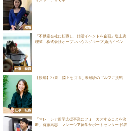
リスト 子育て中
結婚
『不動産会社に転職し、婚活イベントを企画』塩山恵
理菜 株式会社オープンハウスグループ 婚活イベント
運営
仕事・転職
【後編】27歳、陸上を引退し未経験のゴルフに挑戦
仕事・転職
『マレーシア留学支援事業にフォーカスすることを決
断』斉藤高志 マレーシア留学サポートセンター 代表