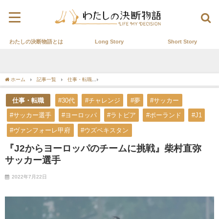
わたしの決断物語とは
Long Story
Short Story
ホーム
記事一覧
仕事・転職
『J2からヨーロッパのチームに挑戦』柴村直弥 サ
仕事・転職
#30代
#チャレンジ
#夢
#サッカー
#サッカー選手
#ヨーロッパ
#ラトビア
#ポーランド
#J1
#ヴァンフォーレ甲府
#ウズベキスタン
『J2からヨーロッパのチームに挑戦』柴村直弥
サッカー選手
2022年7月22日