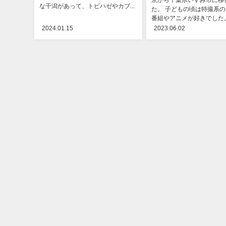
京から千葉県いすみ市に移
な干潟があって、トビハゼやカブ...
た。 子どもの頃は特撮系
番組やアニメが好きでした。で
2024.01.15
2023.06.02