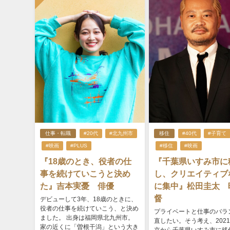
仕事・転職
#20代
#北九州市
移住
#40代
#子育て
#映画
#PLUS
#移住
#映画
『18歳のとき、役者の仕
『千葉県いすみ市に
事を続けていこうと決め
し、クリエイティブ
た』吉本実憂 俳優
に集中』松田圭太 
督
デビューして3年、18歳のときに、
役者の仕事を続けていこう、と決め
プライベートと仕事のバラ
ました。 出身は福岡県北九州市。
直したい。そう考え、202
家の近くに「曽根干潟」という大き