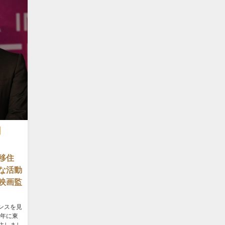
移住
な活動
映画監
ンスを見
1年に東