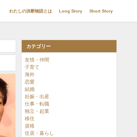
わたしの決断物語とは
Long Story
Short Story
カテゴリー
友情・仲間
子育て
海外
恋愛
結婚
妊娠・出産
仕事・転職
独立・起業
移住
資格
住居・暮らし