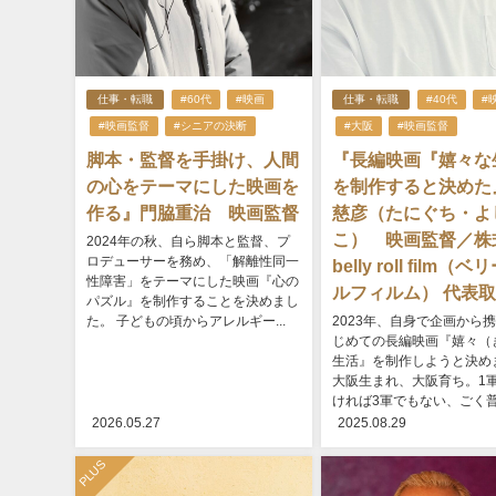
仕事・転職
#60代
#映画
仕事・転職
#40代
#
#映画監督
#シニアの決断
#大阪
#映画監督
脚本・監督を手掛け、人間
『長編映画『嬉々な
の心をテーマにした映画を
を制作すると決めた
作る』門脇重治 映画監督
慈彦（たにぐち・よ
こ） 映画監督／株
2024年の秋、自ら脚本と監督、プ
ロデューサーを務め、「解離性同一
belly roll film（
性障害」をテーマにした映画『心の
ルフィルム） 代表
パズル』を制作することを決めまし
た。 子どもの頃からアレルギー...
2023年、自身で企画から
じめての長編映画『嬉々（
生活』を制作しようと決め
大阪生まれ、大阪育ち。1
ければ3軍でもない、ごく普通
2026.05.27
2025.08.29
PLUS