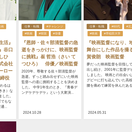
映画
仕事・転職
#チャレンジ
仕事・転職
#60代
#北
#映画
#韓国
#俳優
#映画
#早稲田大学
生活』
『恩師・佐々部清監督の急
『映画監督になり、
』谷口
逝をきっかけに、映画監督
舞台にした作品を撮
しひ
に挑戦』崔 哲浩（さい て
賀俊朗 映画監督
式会社
つひろ） 俳優／映画監督
夢だった映画監督を目指し
出し続け、2001年に監督デ
ベリーロー
2020年、尊敬する佐々部清監督が
しました。 映画との出会い
急逝。ずっと踏み出せずにいた映画
取締役
グビーに打ち込んでいた高
監督への道に挑戦することを決めま
携わるは
腰を痛めて練習を休んだある日
した。 中学1年生のとき、『青春デ
きき）な
ンデケデケデケ』という大衆演...
ました。
軍でもな
...
2024.10.28
2024.05.31