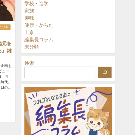
学校・進学
家族
趣味
健康・からだ
九州市
上京
編集長コラム
地元を
未分類
る』雑
検索
て企画を
ビュー
は、ラ
校時代。
の...