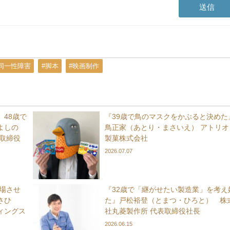
同一性障害
#脚本
#映画制作
48歳で
『39歳で鳥のマスクをかぶると決めた
よしの
鳥正家（あとり・まさいえ） アトリオ
取締役
製菓株式会社
2026.07.07
上場させ
『32歳で「継がせたい製造業」を考え
さひ
た』戸松裕登（とまつ・ひろと） 株
ィングス
社丸菱製作所 代表取締役社長
2026.06.15