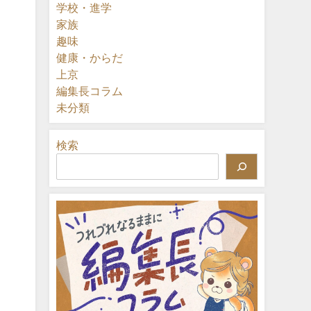
学校・進学
家族
趣味
健康・からだ
上京
編集長コラム
未分類
検索