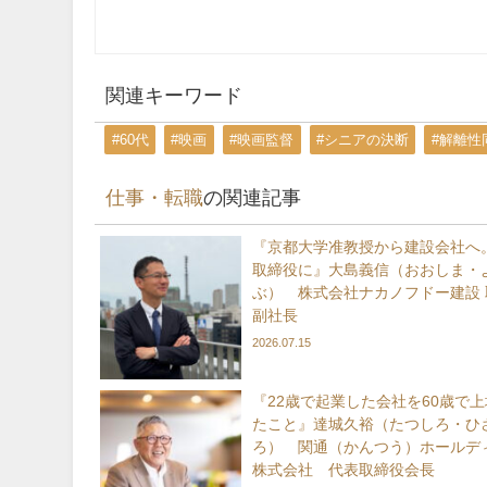
関連キーワード
#60代
#映画
#映画監督
#シニアの決断
#解離性
仕事・転職
の関連記事
『京都大学准教授から建設会社へ。
取締役に』大島義信（おおしま・
ぶ） 株式会社ナカノフドー建設 
副社長
2026.07.15
『22歳で起業した会社を60歳で
たこと』達城久裕（たつしろ・ひ
ろ） 関通（かんつう）ホールデ
株式会社 代表取締役会長