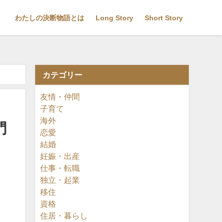
わたしの決断物語とは
Long Story
Short Story
カテゴリー
友情・仲間
子育て
海外
門
恋愛
結婚
妊娠・出産
仕事・転職
独立・起業
移住
資格
住居・暮らし