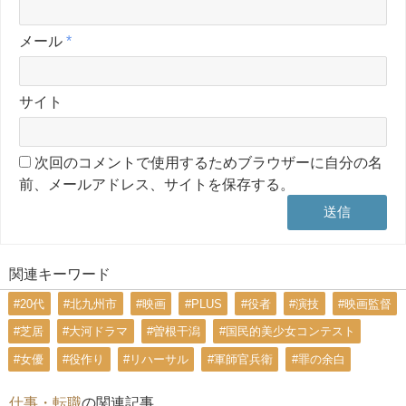
メール
*
サイト
次回のコメントで使用するためブラウザーに自分の名
前、メールアドレス、サイトを保存する。
関連キーワード
#20代
#北九州市
#映画
#PLUS
#役者
#演技
#映画監督
#芝居
#大河ドラマ
#曽根干潟
#国民的美少女コンテスト
#女優
#役作り
#リハーサル
#軍師官兵衛
#罪の余白
仕事・転職
の関連記事