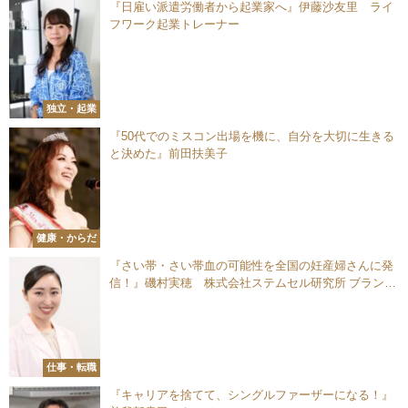
『日雇い派遣労働者から起業家へ』伊藤沙友里 ライ
フワーク起業トレーナー
独立・起業
『50代でのミスコン出場を機に、自分を大切に生きる
と決めた』前田扶美子
健康・からだ
『さい帯・さい帯血の可能性を全国の妊産婦さんに発
信！』磯村実穂 株式会社ステムセル研究所 ブランデ
ィング統括
仕事・転職
『キャリアを捨てて、シングルファーザーになる！』