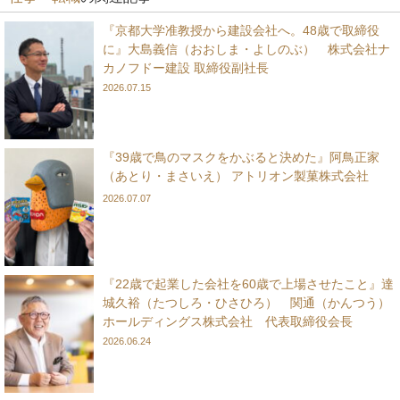
『京都大学准教授から建設会社へ。48歳で取締役
に』大島義信（おおしま・よしのぶ） 株式会社ナ
カノフドー建設 取締役副社長
2026.07.15
『39歳で鳥のマスクをかぶると決めた』阿鳥正家
（あとり・まさいえ） アトリオン製菓株式会社
2026.07.07
『22歳で起業した会社を60歳で上場させたこと』達
城久裕（たつしろ・ひさひろ） 関通（かんつう）
ホールディングス株式会社 代表取締役会長
2026.06.24