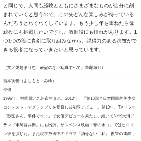
と同じで、人間も経験とともにさまざまなものが自分に刻
まれていくと思うので、この先どんな楽しみが待っている
んだろうとわくわくしています。もう少し年を重ねたら母
親役にも挑戦したいですし、教師役にも憧れがあります。1
つ1つの役に真剣に取り組みながら、説得力のある演技がで
きる役者になっていきたいと思っています。
（文／尾越まり恵、表記のない写真すべて／齋藤海月）
吉本実憂（よしもと・みゆ）
俳優
1996年、福岡県北九州市生まれ。2012年、「第13回全日本国民的美少女
コンテスト」でグランプリを受賞し芸能界デビュー。翌13年、TVドラマ
『獣医さん、事件ですよ』で女優デビューを果たし、続いてNHK大河ド
ラマ『軍師官兵衛』にも出演。サスペンス映画『罪の余白』ではヒロイ
ン役を演じた。また現在放送中のドラマ「消せない『私』-復讐の連鎖-」