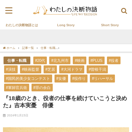
わたしの決断物語とは
Long Story
Short Story
ホーム
記事一覧
仕事・転職
『18歳のとき、役者の仕事を続けていこうと決めた
仕事・転職
#20代
#北九州市
#映画
#PLUS
#役者
#演技
#映画監督
#芝居
#大河ドラマ
#曽根干潟
#国民的美少女コンテスト
#女優
#役作り
#リハーサル
#軍師官兵衛
#罪の余白
『18歳のとき、役者の仕事を続けていこうと決め
た』吉本実憂 俳優
2024年1月15日