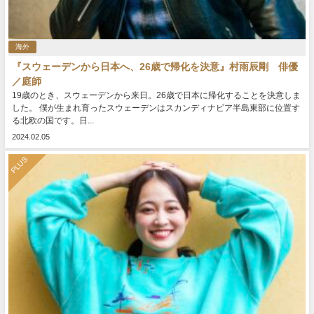
海外
『スウェーデンから日本へ、26歳で帰化を決意』村雨辰剛 俳優
／庭師
19歳のとき、スウェーデンから来日。26歳で日本に帰化することを決意しま
した。 僕が生まれ育ったスウェーデンはスカンディナビア半島東部に位置す
る北欧の国です。日...
2024.02.05
PLUS