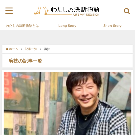
わたしの決断物語とは
Long Story
Short Story
ホーム
記事一覧
演技
演技の記事一覧