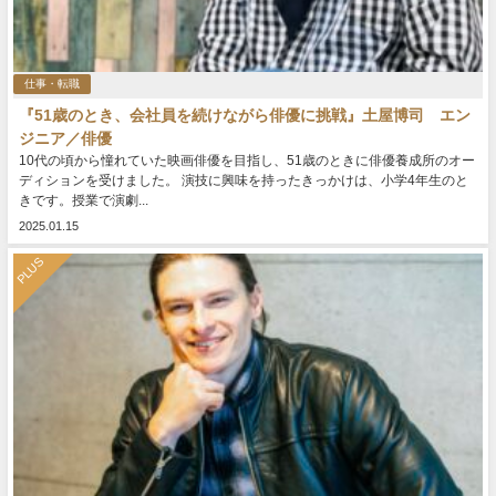
仕事・転職
『51歳のとき、会社員を続けながら俳優に挑戦』土屋博司 エン
ジニア／俳優
10代の頃から憧れていた映画俳優を目指し、51歳のときに俳優養成所のオー
ディションを受けました。 演技に興味を持ったきっかけは、小学4年生のと
きです。授業で演劇...
2025.01.15
PLUS