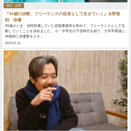
独立・起業
『40歳の決断、フリーランスの役者として生きていく』水野智
則 俳優
40歳のとき、当時所属していた芸能事務所を辞めて、フリーランスとして活
動していくことを決めました。 小・中学生の子役時代を経て、大学卒業後に
本格的に俳優業をスタ...
2023.07.21
PLUS