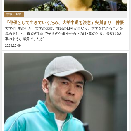
学校・進学
『俳優として生きていくため、大学中退を決意』安川まり 俳優
大学4年生のとき、大学の試験と舞台の日程が重なり、大学を辞めることを
決めました。 母親の勧めで子役の仕事を始めたのは3歳のとき。最初は習い
事のような感覚でしたが...
2023.10.09