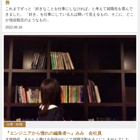
務
これまでずっと「好きなことを仕事にしなければ」と考えて就職先を選んで
きました。 「好き」を仕事にしている人は輝いて見えるもの。そこに、どこ
か強迫観念のようなもの...
2022.05.16
仕事・転職
『エンジニアから憧れの編集者へ』みみ 会社員
大学時代、きちんと働ける自信がなくて就職活動をろくにしませんでした。