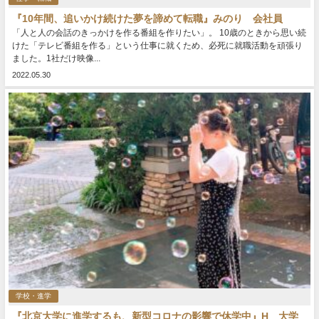
『10年間、追いかけ続けた夢を諦めて転職』みのり 会社員
「人と人の会話のきっかけを作る番組を作りたい」。 10歳のときから思い続
けた「テレビ番組を作る」という仕事に就くため、必死に就職活動を頑張り
ました。1社だけ映像...
2022.05.30
学校・進学
『北京大学に進学するも、新型コロナの影響で休学中』H 大学