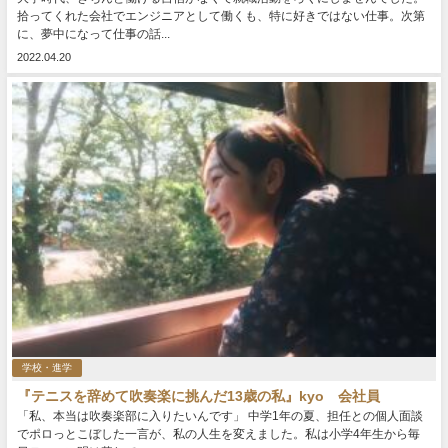
拾ってくれた会社でエンジニアとして働くも、特に好きではない仕事。次第
に、夢中になって仕事の話...
2022.04.20
学校・進学
『テニスを辞めて吹奏楽に挑んだ13歳の私』kyo 会社員
「私、本当は吹奏楽部に入りたいんです」 中学1年の夏、担任との個人面談
でポロっとこぼした一言が、私の人生を変えました。私は小学4年生から毎