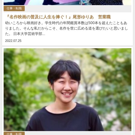
仕事・転職
『名作映画の普及に人生を捧ぐ！』尾形ゆりあ 営業職
幼いころから映画好き。学生時代の年間鑑賞本数は500本を超えたこともあ
りました。そんな私だからこそ、名作を世に広める道を選びたいと思いまし
た。 日本大学芸術学部...
2022.07.25
仕事・転職