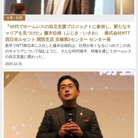
仕事・転職
『40代でホームレスの自立支援プロジェクトに参加し、新たなキ
ャリアを見つけた』藤木位雄（ふじき・いさお） 株式会社NTT
西日本ルセント 関西支店 京橋第2センター センター長
新卒でNTT西日本に入社した藤木位雄氏は、社歴が長くなるにつれてこの先
のキャリアについて悩むように。そんな40代後半、研修を通じてホームレス
の自立支援に携わった...
2025.12.15
PR