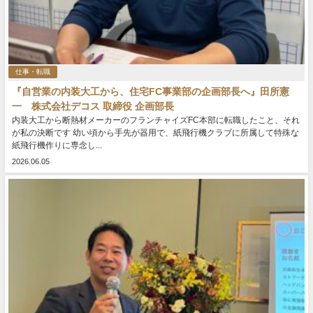
仕事・転職
『自営業の内装大工から、住宅FC事業部の企画部長へ』田所憲
一 株式会社デコス 取締役 企画部長
内装大工から断熱材メーカーのフランチャイズFC本部に転職したこと、それ
が私の決断です 幼い頃から手先が器用で、紙飛行機クラブに所属して特殊な
紙飛行機作りに専念し...
2026.06.05