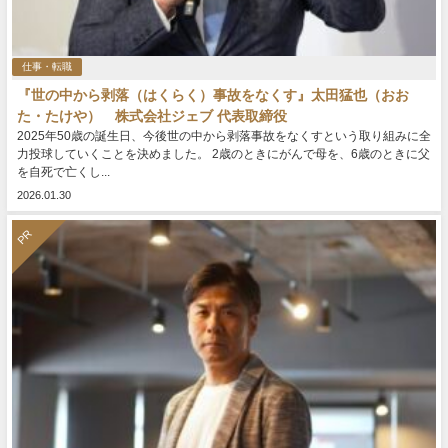
仕事・転職
『世の中から剥落（はくらく）事故をなくす』太田猛也（おお
た・たけや） 株式会社ジェブ 代表取締役
2025年50歳の誕生日、今後世の中から剥落事故をなくすという取り組みに全
力投球していくことを決めました。 2歳のときにがんで母を、6歳のときに父
を自死で亡くし...
2026.01.30
PR