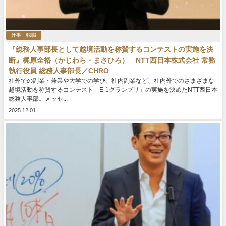
仕事・転職
『総務人事部長として越境活動を称賛するコンテストの実施を決
断』梶原全裕（かじわら・まさひろ） NTT西日本株式会社 常務
執行役員 総務人事部長／CHRO
社外での副業・兼業や大学での学び、社内副業など、社内外でのさまざまな
越境活動を称賛するコンテスト「E-1グランプリ」の実施を決めたNTT西日本
総務人事部。メッセ...
2025.12.01