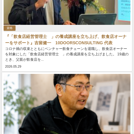
資格
『「飲食店経営管理士®」の養成講座を立ち上げ、飲食店オーナ
ーをサポート』吉留健一 10DOORSCONSULTING 代表
コロナ禍の収束とともにベンチャー飲食チェーンを退職し、飲食店オーナー
を対象にした「飲食店経営管理士®」の養成講座を立ち上げました。 19歳の
とき、父親が飲食店を...
2026.05.29