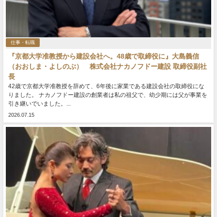
仕事・転職
『京都大学准教授から建設会社へ。48歳で取締役に』大島義信
（おおしま・よしのぶ） 株式会社ナカノフドー建設 取締役副社
長
42歳で京都大学准教授を辞めて、6年後に家業である建設会社の取締役にな
りました。 ナカノフドー建設の創業者は私の祖父で、幼少期には父が事業を
引き継いでいました。...
2026.07.15