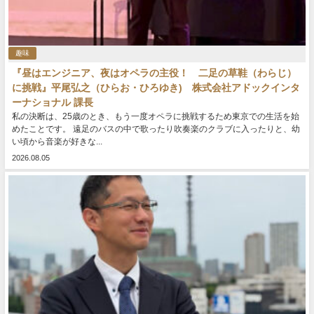
趣味
『昼はエンジニア、夜はオペラの主役！ 二足の草鞋（わらじ）
に挑戦』平尾弘之（ひらお・ひろゆき) 株式会社アドックインタ
ーナショナル 課長
私の決断は、25歳のとき、もう一度オペラに挑戦するため東京での生活を始
めたことです。 遠足のバスの中で歌ったり吹奏楽のクラブに入ったりと、幼
い頃から音楽が好きな...
2026.08.05