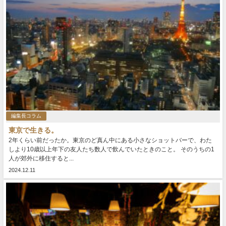
編集長コラム
東京で生きる。
2年くらい前だったか。東京のど真ん中にある小さなショットバーで、わた
しより10歳以上年下の友人たち数人で飲んでいたときのこと。 そのうちの1
人が郊外に移住すると...
2024.12.11