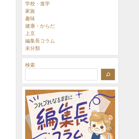
学校・進学
家族
趣味
健康・からだ
上京
編集長コラム
未分類
検索