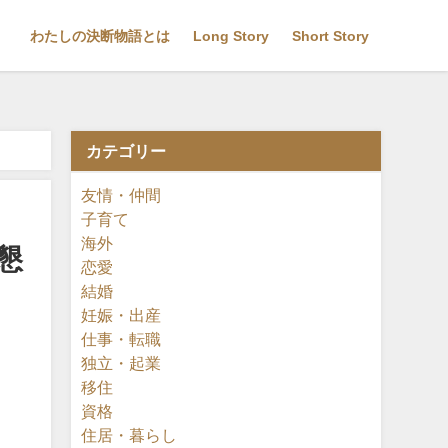
わたしの決断物語とは
Long Story
Short Story
カテゴリー
友情・仲間
子育て
海外
懇
恋愛
結婚
妊娠・出産
仕事・転職
独立・起業
移住
資格
住居・暮らし