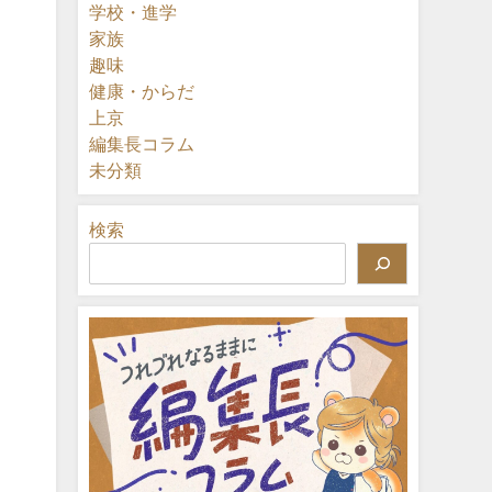
学校・進学
家族
趣味
健康・からだ
上京
編集長コラム
未分類
検索