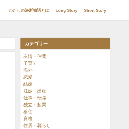
わたしの決断物語とは
Long Story
Short Story
カテゴリー
友情・仲間
子育て
海外
恋愛
結婚
妊娠・出産
仕事・転職
独立・起業
移住
資格
住居・暮らし