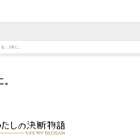
ける」1年に。
に。