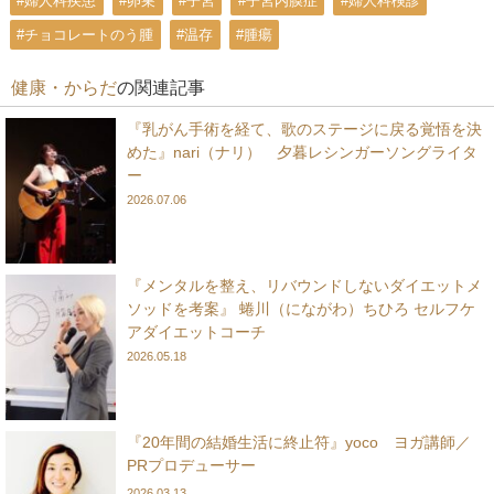
#婦人科疾患
#卵巣
#子宮
#子宮内膜症
#婦人科検診
#チョコレートのう腫
#温存
#腫瘍
健康・からだ
の関連記事
『乳がん手術を経て、歌のステージに戻る覚悟を決
めた』nari（ナリ） 夕暮レシンガーソングライタ
ー
2026.07.06
『メンタルを整え、リバウンドしないダイエットメ
ソッドを考案』 蜷川（にながわ）ちひろ セルフケ
アダイエットコーチ
2026.05.18
『20年間の結婚生活に終止符』yoco ヨガ講師／
PRプロデューサー
2026.03.13