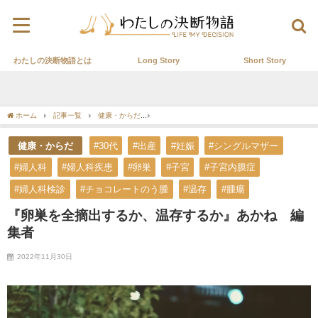
わたしの決断物語とは
Long Story
Short Story
ホーム
記事一覧
健康・からだ
『卵巣を全摘出するか、温存するか』あかね 編
健康・からだ
#30代
#出産
#妊娠
#シングルマザー
#婦人科
#婦人科疾患
#卵巣
#子宮
#子宮内膜症
#婦人科検診
#チョコレートのう腫
#温存
#腫瘍
『卵巣を全摘出するか、温存するか』あかね 編
集者
2022年11月30日