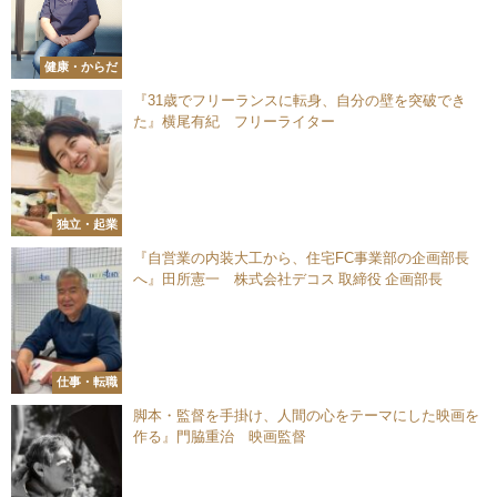
健康・からだ
『31歳でフリーランスに転身、自分の壁を突破でき
た』横尾有紀 フリーライター
独立・起業
『自営業の内装大工から、住宅FC事業部の企画部長
へ』田所憲一 株式会社デコス 取締役 企画部長
仕事・転職
脚本・監督を手掛け、人間の心をテーマにした映画を
作る』門脇重治 映画監督