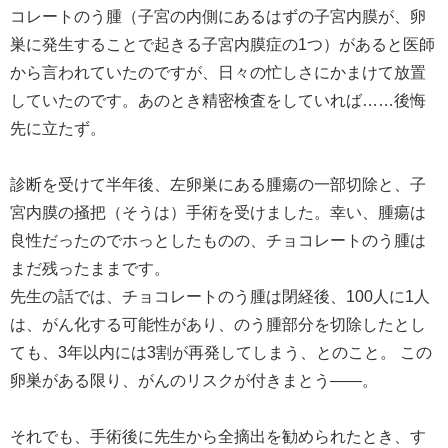
コレートのう腫（子宮の内側にあるはずの子宮内膜が、卵
巣に発生することで起きる子宮内膜症の1つ）があると医師
から言われていたのですが、日々の忙しさにかまけて放置
していたのです。あのとき精密検査をしていれば……後悔
先に立たず。
診断を受けて半年後、左卵巣にある腫瘍の一部切除と、子
宮内膜の掻把（そうは）手術を受けました。幸い、腫瘍は
良性だったのでホっとしたものの、チョコレートのう腫は
まだ残ったままです。
先生の話では、チョコレートのう腫は閉経後、100人に1人
は、がん化する可能性があり、のう腫部分を切除したとし
ても、3年以内には3割が再発してしまう、とのこと。 この
卵巣がある限り、がんのリスクが付きまとう――。
それでも、手術後に先生から全摘出を勧められたとき、す