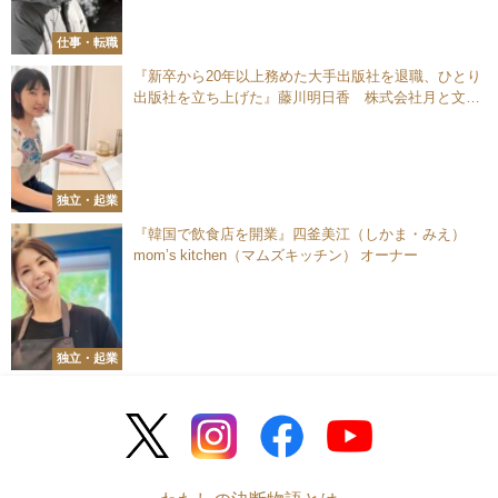
仕事・転職
『新卒から20年以上務めた大手出版社を退職、ひとり
出版社を立ち上げた』藤川明日香 株式会社月と文社
（つきとふみしゃ） 代表取締役
独立・起業
『韓国で飲食店を開業』四釜美江（しかま・みえ）
mom’s kitchen（マムズキッチン） オーナー
独立・起業