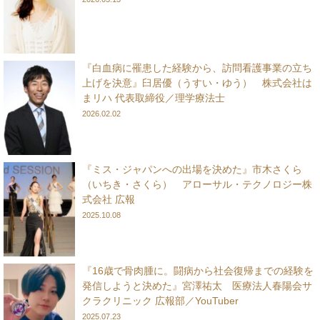
『白血病に罹患した経験から、訪問看護事業の立ち
上げを決意』臼居優（うすい・ゆう） 株式会社は
まリハ 代表取締役／理学療法士
2026.02.02
『ミス・ジャパンへの出場を決めた』市木さくら
（いちき・さくら） アローサル・テクノロジー株
式会社 広報
2025.10.08
『16歳で骨肉腫に。闘病から社会復帰までの経験を
発信しようと決めた』宮澤祐太 医療法人春陽会サ
クラクリニック 広報部／YouTuber
2025.07.23