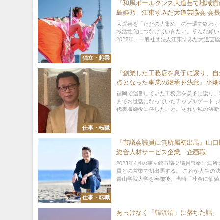
『和風ポールダンス大道芸で地域貢
島姫乃 江東すみだ大道芸協会 会長
ールダンス大道芸人
大道芸を「ただの人集め」の一環で終わら
域活性化につなげていきたい。そんな願い
2022年、一般社団法人江東すみだ大道芸協会
独立・起業
『創業した工務店を息子に譲り、自
点となった事業の継承を決意』小
株式会社アップルゲート ジャパン
福岡で運営していた工務店を息子に譲り、
締役
までお世話になっていたアップルゲート 
代表取締役に任したこと。それが私の決断です
仕事・転職
『市議会議員に無所属初出馬』山
総合人材サービス企業 企画職
2023年4月の茅ヶ崎市議会議員選挙に無所
員との兼業で初出馬する。 これが人生の
青山学院大学を卒業後、当時「社会に価値あ.
仕事・転職
あっけなく「韓流沼」に落ちた話。