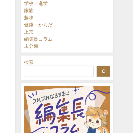
学校・進学
家族
趣味
健康・からだ
上京
編集長コラム
未分類
検索