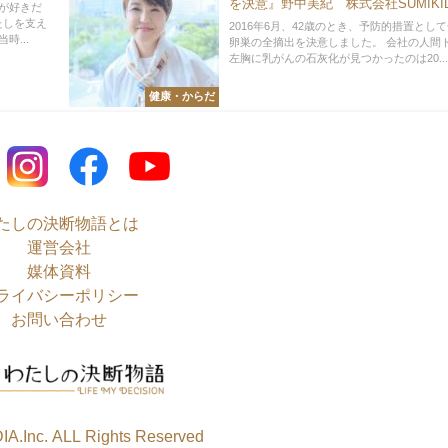
を決意』野中美紀 株式会社SUMIKI
が好きだ
ミキル） 代表取締役
たしを支え
2016年6月、42歳のとき、予防的措置とし
...
卵巣の全摘出を決意しました。 会社の人間
左胸に乳がんの石灰化が見つかったのは20...
健康・からだ
たしの決断物語とは
運営会社
媒体資料
ライバシーポリシー
お問い合わせ
A.Inc. ALL Rights Reserved