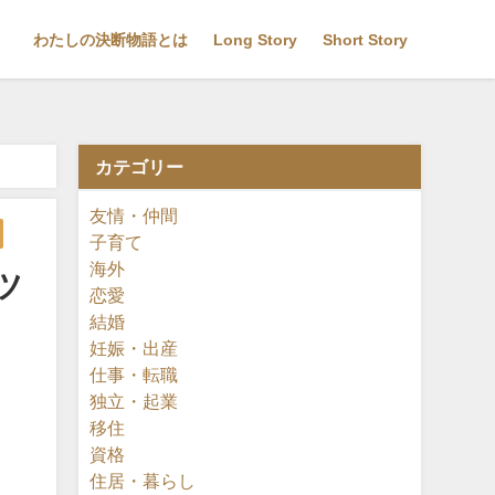
わたしの決断物語とは
Long Story
Short Story
カテゴリー
友情・仲間
子育て
海外
ツ
恋愛
結婚
妊娠・出産
仕事・転職
独立・起業
移住
資格
住居・暮らし