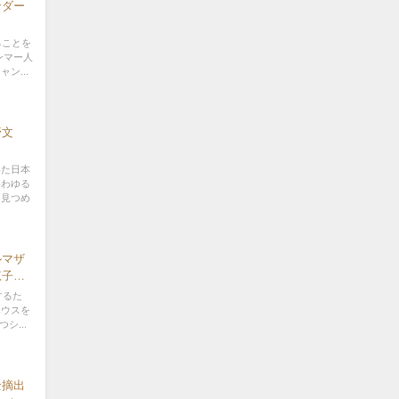
ンダー
ることを
ンマー人
ン...
野文
いた日本
いわゆる
を見つめ
ルマザ
田恵子
グ 代
するた
ハウスを
シ...
全摘出