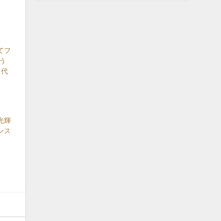
てフ
う
 代
光輝
ンス