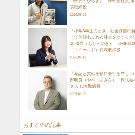
つかわ・ひろき） 株式会社實川耐
表取締役
2026.06.03
『小学6年生のとき、社会課題の
じて笑顔あふれる社会をつくると
森 優希（もり・ゆき） EMIEL
（エミールド）代表取締役
2026.05.13
『感謝と貢献を軸に会社を立ち上
部明良（やべ・あきら） 株式会
クス 代表取締役
2026.02.09
おすすめの記事