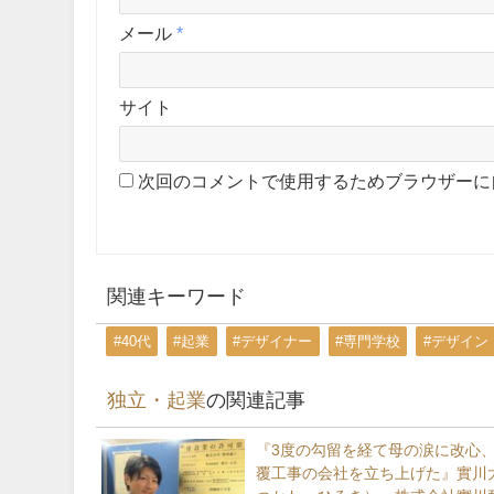
メール
*
サイト
次回のコメントで使用するためブラウザーに
関連キーワード
#40代
#起業
#デザイナー
#専門学校
#デザイン
独立・起業
の関連記事
『3度の勾留を経て母の涙に改心
覆工事の会社を立ち上げた』實川