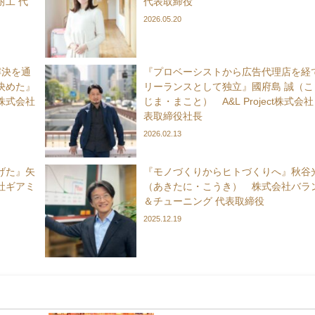
工 代
代表取締役
2026.05.20
解決を通
『プロベーシストから広告代理店を経
決めた』
リーランスとして独立』國府島 誠（こ
D株式会社
じま・まこと） A&L Project株式会社
表取締役社長
2026.02.13
げた』矢
『モノづくりからヒトづくりへ』秋谷
社ギアミ
（あきたに・こうき） 株式会社バラ
＆チューニング 代表取締役
2025.12.19