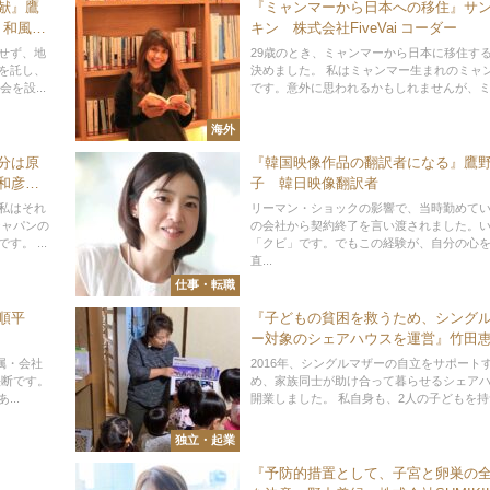
献』鷹
『ミャンマーから日本への移住』サ
 和風ポ
キン 株式会社FiveVai コーダー
せず、地
29歳のとき、ミャンマーから日本に移住す
を託し、
決めました。 私はミャンマー生まれのミャ
を設...
です。意外に思われるかもしれませんが、ミャ
海外
分は原
『韓国映像作品の翻訳者になる』鷹
畑和彦
子 韓日映像翻訳者
 代表取
私はそれ
リーマン・ショックの影響で、当時勤めて
ジャパンの
の会社から契約終了を言い渡されました。
。 ...
「クビ」です。でもこの経験が、自分の心
直...
仕事・転職
口順平
『子どもの貧困を救うため、シング
ー対象のシェアハウスを運営』竹
株式会社めぐみ不動産コンサルティン
属・会社
2016年、シングルマザーの自立をサポート
表取締役
決断です。
め、家族同士が助け合って暮らせるシェア
..
開業しました。 私自身も、2人の子どもを持つ
独立・起業
『予防的措置として、子宮と卵巣の