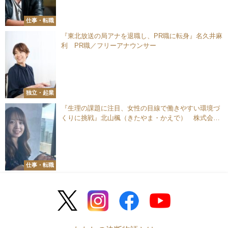
仕事・転職
『東北放送の局アナを退職し、PR職に転身』名久井麻
利 PR職／フリーアナウンサー
独立・起業
『生理の課題に注目、女性の目線で働きやすい環境づ
くりに挑戦』北山楓（きたやま・かえで） 株式会社
NTTフィールドテクノ ビジネス推進部
仕事・転職