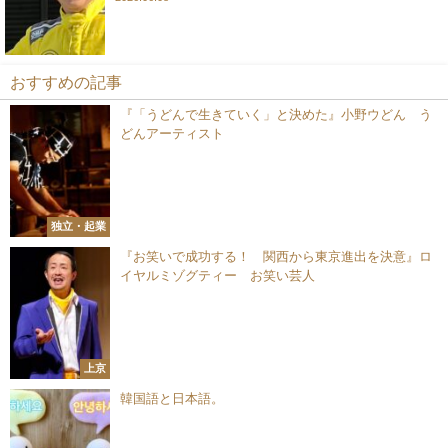
おすすめの記事
『「うどんで生きていく」と決めた』小野ウどん う
どんアーティスト
独立・起業
『お笑いで成功する！ 関西から東京進出を決意』ロ
イヤルミゾグティー お笑い芸人
上京
韓国語と日本語。