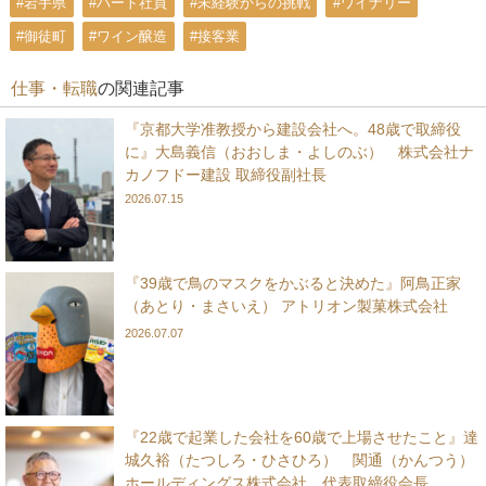
#岩手県
#パート社員
#未経験からの挑戦
#ワイナリー
#御徒町
#ワイン醸造
#接客業
仕事・転職
の関連記事
『京都大学准教授から建設会社へ。48歳で取締役
に』大島義信（おおしま・よしのぶ） 株式会社ナ
カノフドー建設 取締役副社長
2026.07.15
『39歳で鳥のマスクをかぶると決めた』阿鳥正家
（あとり・まさいえ） アトリオン製菓株式会社
2026.07.07
『22歳で起業した会社を60歳で上場させたこと』達
城久裕（たつしろ・ひさひろ） 関通（かんつう）
ホールディングス株式会社 代表取締役会長