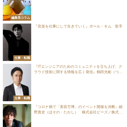
編集長コラム
『音楽を仕事にして生きていく』ポール・キム 歌手
仕事・転職
『ITエンジニアのためのコミュニティを立ち上げ、ク
ラウド技術に関する情報を広く発信』鶴田光彬（つる
た・みつあき） NTT西日本株式会社 EP部ネットワ
ーク＆ソリューション部門
仕事・転職
『コロナ禍で「美容万博」のイベント開催を決断』細
野貴史（ほその・たかし） 株式会社ビーズ／株式会
社Amor（アモール） 代表取締役