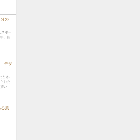
自分の
人スポー
4年、熊
M デザ
たとき、
けられた
と驚い
ある風