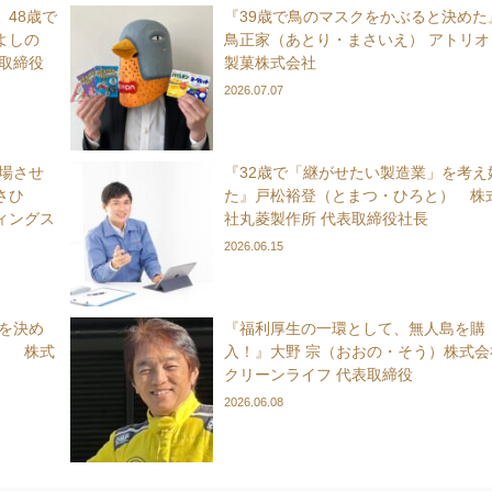
48歳で
『39歳で鳥のマスクをかぶると決めた
よしの
鳥正家（あとり・まさいえ） アトリオ
取締役
製菓株式会社
2026.07.07
上場させ
『32歳で「継がせたい製造業」を考え
さひ
た』戸松裕登（とまつ・ひろと） 株
ィングス
社丸菱製作所 代表取締役社長
2026.06.15
れを決め
『福利厚生の一環として、無人島を購
） 株式
入！』大野 宗（おおの・そう）株式会
クリーンライフ 代表取締役
2026.06.08