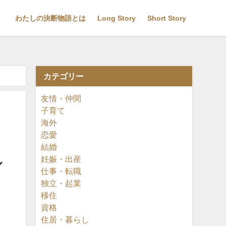
わたしの決断物語とは
Long Story
Short Story
カテゴリー
イター（デザイナー／イラストレーター／フェイスクリエイター）
友情・仲間
子育て
海外
恋愛
結婚
妊娠・出産
／
仕事・転職
独立・起業
移住
資格
住居・暮らし