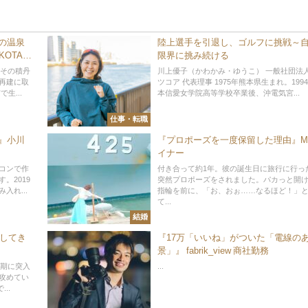
の温泉
陸上選手を引退し、ゴルフに挑戦～
OTAN
限界に挑み続ける
、その積丹
川上優子（かわかみ・ゆうこ） 一般社団法
再建に取
ツコア 代表理事 1975年熊本県生まれ。199
生...
本信愛女学院高等学校卒業後、沖電気宮...
仕事・転職
』小川
『プロポーズを一度保留した理由』
イナー
コンで作
付き合って約1年。彼の誕生日に旅行に行っ
。2019
突然プロポーズをされました。パカっと開
入れ...
指輪を前に、「お、おぉ……なるほど！」
て...
結婚
覧してき
『17万「いいね」がついた「電線の
景」』 fabrik_view 商社勤務
半期に突入
...
攻めてい
..