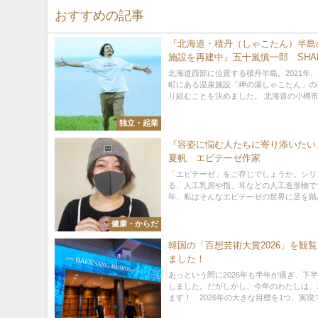
おすすめの記事
『北海道・積丹（しゃこたん）半島
施設を再建中』五十嵐慎一郎 SHAK
GO 代表取締役
北海道西部に位置する積丹半島。2021年
町にある温泉施設「岬の湯しゃこたん」の
り組むことを決めました。 北海道の小樽市で
独立・起業
『容姿に悩む人たちに寄り添いたい
夏帆 エピテーゼ作家
「エピテーゼ」をご存じでしょうか。シリ
る、人工乳房や指、耳などの人工造形物です
年、私はそんなエピテーゼの世界に足を踏み
健康・からだ
韓国の「百想芸術大賞2026」を観
ました！
あっという間に2026年も半年が過ぎ、下
しました。だがしかし、今年のわたしは、
ます！ 2026年の大きな目標を1つ、実現で.