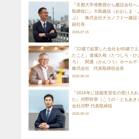
『京都大学准教授から建設会社へ。
取締役に』大島義信（おおしま・
ぶ） 株式会社ナカノフドー建設 
副社長
2026.07.15
『22歳で起業した会社を60歳で
たこと』達城久裕（たつしろ・ひ
ろ） 関通（かんつう）ホールデ
株式会社 代表取締役会長
2026.06.24
『2016年に技能実習生の受け入
た』河野幹章（こうの・ともあき
会社河野 代表取締役
2026.06.10