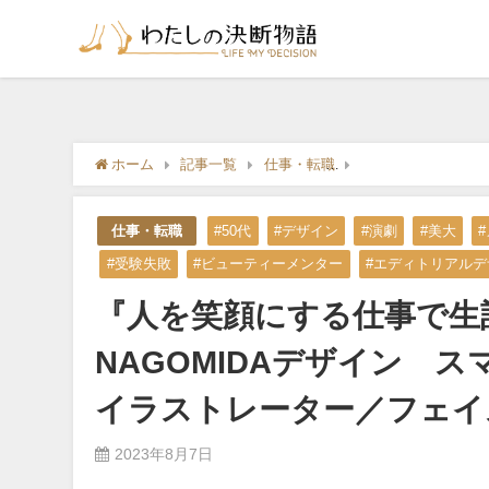
ホーム
記事一覧
仕事・転職
『人を笑顔にする仕
仕事・転職
#50代
#デザイン
#演劇
#美大
#受験失敗
#ビューティーメンター
#エディトリアル
『人を笑顔にする仕事で
NAGOMIDAデザイン 
イラストレーター／フェイ
2023年8月7日