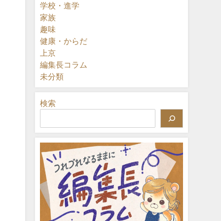
学校・進学
家族
趣味
健康・からだ
上京
編集長コラム
未分類
検索