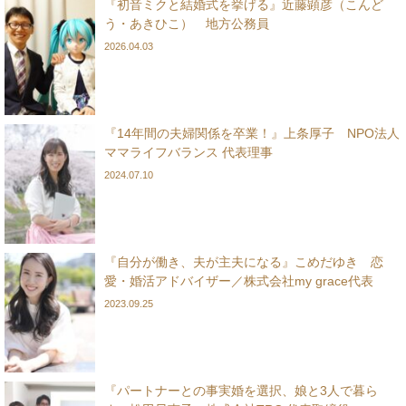
『初音ミクと結婚式を挙げる』近藤顕彦（こんど
う・あきひこ） 地方公務員
2026.04.03
『14年間の夫婦関係を卒業！』上条厚子 NPO法人
ママライフバランス 代表理事
2024.07.10
『自分が働き、夫が主夫になる』こめだゆき 恋
愛・婚活アドバイザー／株式会社my grace代表
2023.09.25
『パートナーとの事実婚を選択、娘と3人で暮ら