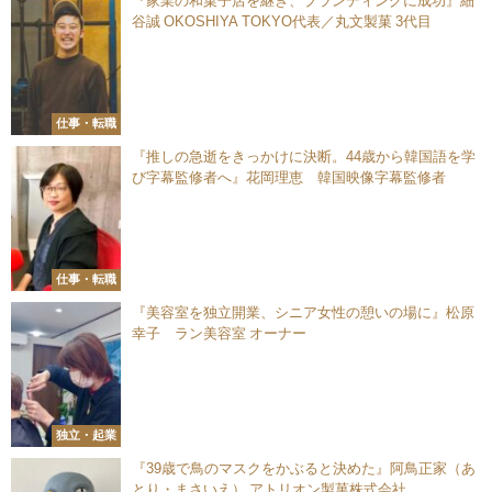
『家業の和菓子店を継ぎ、ブランディングに成功』細
谷誠 OKOSHIYA TOKYO代表／丸文製菓 3代目
仕事・転職
『推しの急逝をきっかけに決断。44歳から韓国語を学
び字幕監修者へ』花岡理恵 韓国映像字幕監修者
仕事・転職
『美容室を独立開業、シニア女性の憩いの場に』松原
幸子 ラン美容室 オーナー
独立・起業
『39歳で鳥のマスクをかぶると決めた』阿鳥正家（あ
とり・まさいえ） アトリオン製菓株式会社