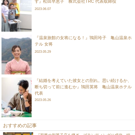
す』松田早恵子 株式会社TRC 代表取締役
2023.06.07
『温泉旅館の女将になる！』鴇田玲子 亀山温泉ホ
テル 女将
2023.05.29
『結婚を考えていた彼女との別れ。思い続けるか、
断ち切って前に進むか』鴇田英将 亀山温泉ホテル
代表
2023.05.26
おすすめの記事