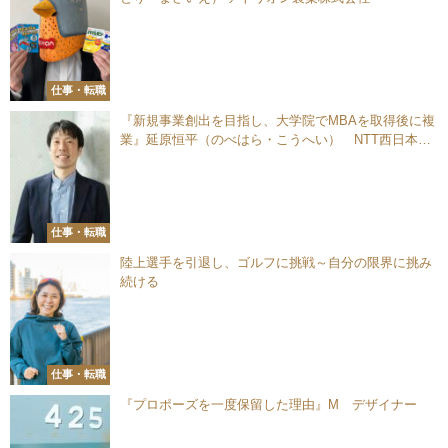
仕事・転職
『新規事業創出を目指し、大学院でMBAを取得後に複
業』延原恒平（のべはら・こうへい） NTT西日本株
式会社 経営企画部
仕事・転職
陸上選手を引退し、ゴルフに挑戦～自分の限界に挑み
続ける
仕事・転職
『プロポーズを一度保留した理由』M デザイナー