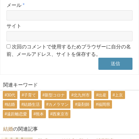
メール
*
サイト
次回のコメントで使用するためブラウザーに自分の名
前、メールアドレス、サイトを保存する。
関連キーワード
#30代
#子育て
#新型コロナ
#北九州市
#出産
#上京
#結婚
#結婚生活
#カメラマン
#薬剤師
#福岡県
#遠距離恋愛
#熊本
#西東京市
結婚
の関連記事