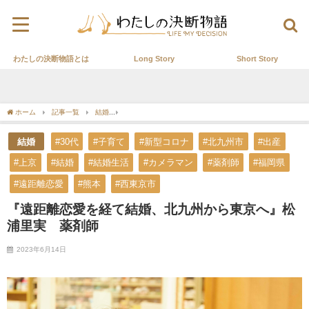
わたしの決断物語とは
Long Story
Short Story
ホーム
記事一覧
結婚
『遠距離恋愛を経て結婚、北九州から東京へ』松浦里実 
結婚
#30代
#子育て
#新型コロナ
#北九州市
#出産
#上京
#結婚
#結婚生活
#カメラマン
#薬剤師
#福岡県
#遠距離恋愛
#熊本
#西東京市
『遠距離恋愛を経て結婚、北九州から東京へ』松
浦里実 薬剤師
2023年6月14日