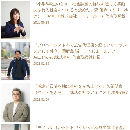
『小学6年生のとき、社会課題の解決を通じて笑顔
あふれる社会をつくると決めた』森 優希（もり・ゆ
き） EMIELD株式会社（エミールド）代表取締役
2026.05.13
『プロベーシストから広告代理店を経てフリーラン
スとして独立』國府島 誠（こうじま・まこと）
A&L Project株式会社 代表取締役社長
2026.02.13
『感謝と貢献を軸に会社を立ち上げた』矢部明良
（やべ・あきら） 株式会社ギアミクス 代表取締役
2026.02.09
『モノづくりからヒトづくりへ』秋谷光輝（あきた