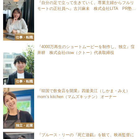
『自分の足で立って生きていく。専業主婦からフルリ
モートの正社員へ』古川麻未 株式会社LITA PR塾事
業部課長
仕事・転職
『4000万再生のショートムービーを制作し、独立』窪
井耕 株式会社ctow（クトー）代表取締役
仕事・転職
『韓国で飲食店を開業』四釜美江（しかま・みえ）
mom’s kitchen（マムズキッチン） オーナー
独立・起業
『ブルース・リーの『死亡遊戯』を観て、映画監督に