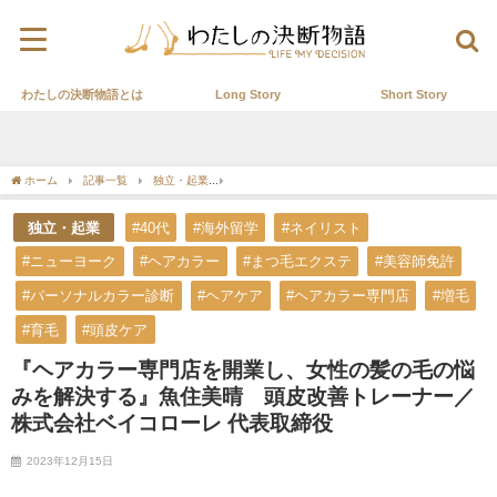
わたしの決断物語とは
Long Story
Short Story
ホーム
記事一覧
独立・起業
『ヘアカラー専門店を開業し、女性の髪の毛の悩み
独立・起業
#40代
#海外留学
#ネイリスト
#ニューヨーク
#ヘアカラー
#まつ毛エクステ
#美容師免許
#パーソナルカラー診断
#ヘアケア
#ヘアカラー専門店
#増毛
#育毛
#頭皮ケア
『ヘアカラー専門店を開業し、女性の髪の毛の悩
みを解決する』魚住美晴 頭皮改善トレーナー／
株式会社ベイコローレ 代表取締役
2023年12月15日