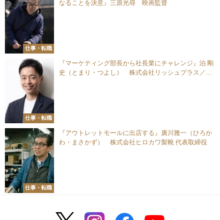
なることを決意』三原光尋 映画監督
仕事・転職
『マーケティング部長から社長業にチャレンジ』泊 剛
史（とまり・つよし） 株式会社リッシュプラス／株
式会社リンリン 代表取締役
仕事・転職
『アウトレットモールに出店する』廣川雅一（ひろか
わ・まさかず） 株式会社ヒロカワ製靴 代表取締役
仕事・転職