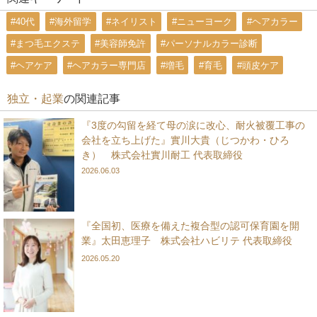
#40代
#海外留学
#ネイリスト
#ニューヨーク
#ヘアカラー
#まつ毛エクステ
#美容師免許
#パーソナルカラー診断
#ヘアケア
#ヘアカラー専門店
#増毛
#育毛
#頭皮ケア
独立・起業
の関連記事
『3度の勾留を経て母の涙に改心、耐火被覆工事の
会社を立ち上げた』實川大貴（じつかわ・ひろ
き） 株式会社實川耐工 代表取締役
2026.06.03
『全国初、医療を備えた複合型の認可保育園を開
業』太田恵理子 株式会社ハビリテ 代表取締役
2026.05.20