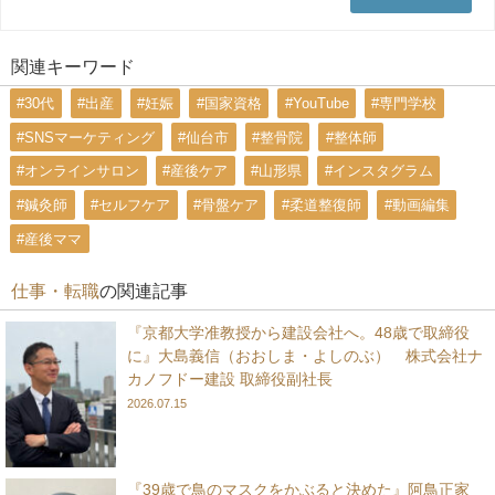
関連キーワード
#30代
#出産
#妊娠
#国家資格
#YouTube
#専門学校
#SNSマーケティング
#仙台市
#整骨院
#整体師
#オンラインサロン
#産後ケア
#山形県
#インスタグラム
#鍼灸師
#セルフケア
#骨盤ケア
#柔道整復師
#動画編集
#産後ママ
仕事・転職
の関連記事
『京都大学准教授から建設会社へ。48歳で取締役
に』大島義信（おおしま・よしのぶ） 株式会社ナ
カノフドー建設 取締役副社長
2026.07.15
『39歳で鳥のマスクをかぶると決めた』阿鳥正家