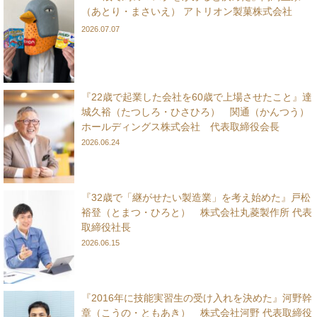
（あとり・まさいえ） アトリオン製菓株式会社
2026.07.07
『22歳で起業した会社を60歳で上場させたこと』達
城久裕（たつしろ・ひさひろ） 関通（かんつう）
ホールディングス株式会社 代表取締役会長
2026.06.24
『32歳で「継がせたい製造業」を考え始めた』戸松
裕登（とまつ・ひろと） 株式会社丸菱製作所 代表
取締役社長
2026.06.15
『2016年に技能実習生の受け入れを決めた』河野幹
章（こうの・ともあき） 株式会社河野 代表取締役