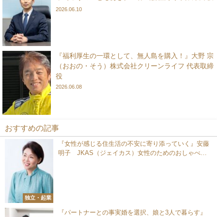
2026.06.10
『福利厚生の一環として、無人島を購入！』大野 宗
（おおの・そう）株式会社クリーンライフ 代表取締
役
2026.06.08
おすすめの記事
『女性が感じる住生活の不安に寄り添っていく』安藤
明子 JKAS（ジェイカス）女性のためのおしゃべり
相談窓口 代表
独立・起業
『パートナーとの事実婚を選択、娘と3人で暮らす』