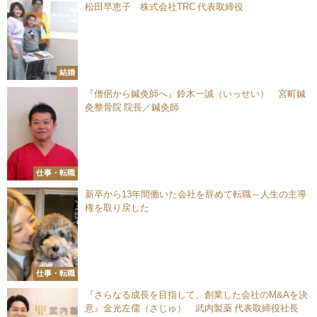
松田早恵子 株式会社TRC 代表取締役
結婚
『僧侶から鍼灸師へ』鈴木一誠（いっせい） 宮町鍼
灸整骨院 院長／鍼灸師
仕事・転職
新卒から13年間働いた会社を辞めて転職～人生の主導
権を取り戻した
仕事・転職
『さらなる成長を目指して、創業した会社のM&Aを決
意』金光左儒（さじゅ） 武内製薬 代表取締役社長