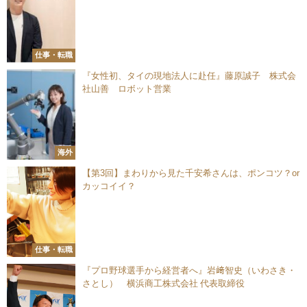
仕事・転職
『女性初、タイの現地法人に赴任』藤原誠子 株式会
社山善 ロボット営業
海外
【第3回】まわりから見た千安希さんは、ポンコツ？or
カッコイイ？
仕事・転職
『プロ野球選手から経営者へ』岩﨑智史（いわさき・
さとし） 横浜商工株式会社 代表取締役