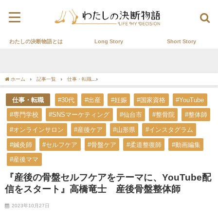
わたしの決断物語とは
Long Story
Short Story
ホーム
記事一覧
仕事・転職
『産後の骨盤セルフケアをテーマに、YouTube配
仕事・転職
#30代
#出産
#妊娠
#国家資格
#YouTube
#専門学校
#SNSマーケティング
#仙台市
#整骨院
#整体師
#オンラインサロン
#産後ケア
#山形県
#インスタグラム
#鍼灸師
#セルフケア
#骨盤ケア
#柔道整復師
#動画編集
#産後ママ
『産後の骨盤セルフケアをテーマに、YouTube配
信をスタート』高橋竜士 産後骨盤整体師
2023年10月27日