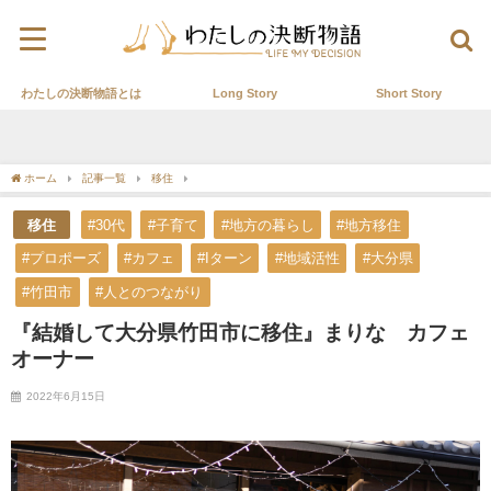
わたしの決断物語とは
Long Story
Short Story
ホーム
記事一覧
移住
『結婚して大分県竹田市に移住』まりな カフェオーナー
移住
#30代
#子育て
#地方の暮らし
#地方移住
#プロポーズ
#カフェ
#Iターン
#地域活性
#大分県
#竹田市
#人とのつながり
『結婚して大分県竹田市に移住』まりな カフェ
オーナー
2022年6月15日