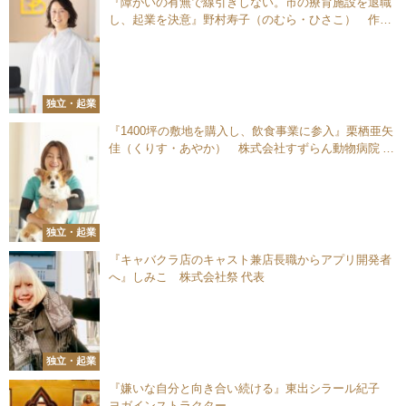
『障がいの有無で線引きしない。市の療育施設を退職
し、起業を決意』野村寿子（のむら・ひさこ） 作業
療法士／株式会社ピーエーエス 代表取締役
独立・起業
『1400坪の敷地を購入し、飲食事業に参入』栗栖亜矢
佳（くりす・あやか） 株式会社すずらん動物病院 院
長
独立・起業
『キャバクラ店のキャスト兼店長職からアプリ開発者
へ』しみこ 株式会社祭 代表
独立・起業
『嫌いな自分と向き合い続ける』東出シラール紀子
ヨガインストラクター