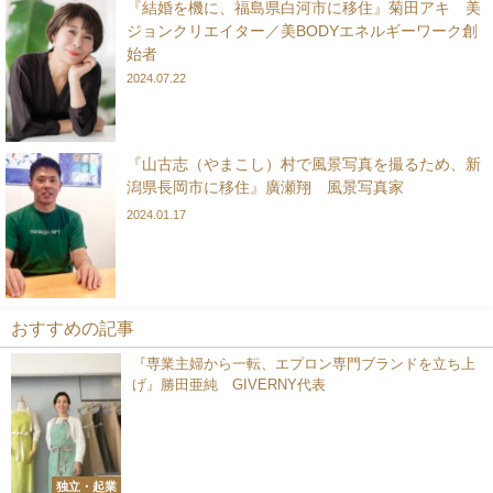
『結婚を機に、福島県白河市に移住』菊田アキ 美
ジョンクリエイター／美BODYエネルギーワーク創
始者
2024.07.22
『山古志（やまこし）村で風景写真を撮るため、新
潟県長岡市に移住』廣瀬翔 風景写真家
2024.01.17
おすすめの記事
『専業主婦から一転、エプロン専門ブランドを立ち上
げ』勝田亜純 GIVERNY代表
独立・起業