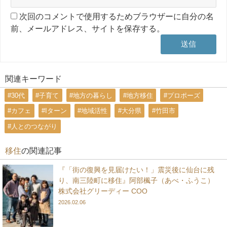
次回のコメントで使用するためブラウザーに自分の名
前、メールアドレス、サイトを保存する。
関連キーワード
#30代
#子育て
#地方の暮らし
#地方移住
#プロポーズ
#カフェ
#Iターン
#地域活性
#大分県
#竹田市
#人とのつながり
移住
の関連記事
『「街の復興を見届けたい！」震災後に仙台に残
り、南三陸町に移住』阿部楓子（あべ・ふうこ）
株式会社グリーディー COO
2026.02.06