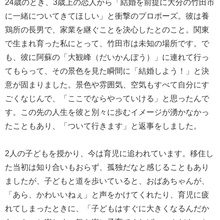
24歳のとき、3歳上の恋人から「結婚を前提に大分の竹田市
に一緒についてきてほしい」と衝撃のプロポーズ。彼は養
鶏所の長男で、家業を継ぐことを決心したとのこと。関東
で生まれ育った私にとって、竹田市は未知の場所です。で
も、彼に阿蘇の「大観峰（だいかんぼう）」に連れて行っ
てもらって、その景色を見た瞬間に「結婚しよう！」と決
意が固まりました。景色や雰囲気、空気もすべて自分にす
ごくなじんで、「ここでならやっていける」と思ったんで
す。この先の人生を彼と別々に歩むイメージが湧かなかっ
たこともあり、「ついて行きます」と返事をしました。
2人の子どもを授かり、今は育児に追われています。移住し
た当初は知り合いもおらず、孤独だなと感じることもあり
ましたが、子どもと道を歩いていると、おばあちゃんが、
「あら、かわいいねぇ」と声をかけてくれたり、育児に疲
れてしまったときに、「子どもはすぐに大きくなるんだか