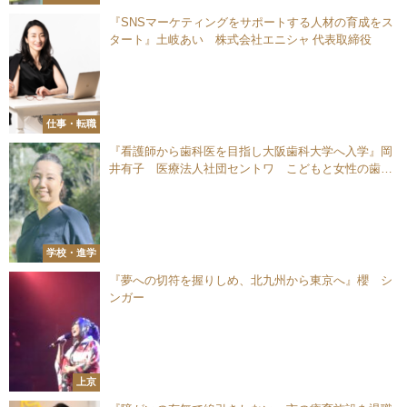
『SNSマーケティングをサポートする人材の育成をス
タート』土岐あい 株式会社エニシャ 代表取締役
仕事・転職
『看護師から歯科医を目指し大阪歯科大学へ入学』岡
井有子 医療法人社団セントワ こどもと女性の歯科
クリニック 院長
学校・進学
『夢への切符を握りしめ、北九州から東京へ』櫻 シ
ンガー
上京