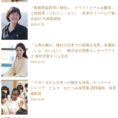
『島根県益田市に移住し、クラフトビールを醸造』
上床絵理（うわとこ・えり） 高津川リバービア株
式会社 代表取締役
2025.07.25
『上海を離れ、憧れの日本での就職を決意』朱麗頴
（しゅ・れいえい） 株式会社明豊エンタープライ
ズ 海外営業チーム主任
2024.12.23
『ウガンダから日本への移住を決意』ナッスーナ・
ジャリア・ビルマ わたつみ保育園 調理補助・保育
補助員
2024.12.02