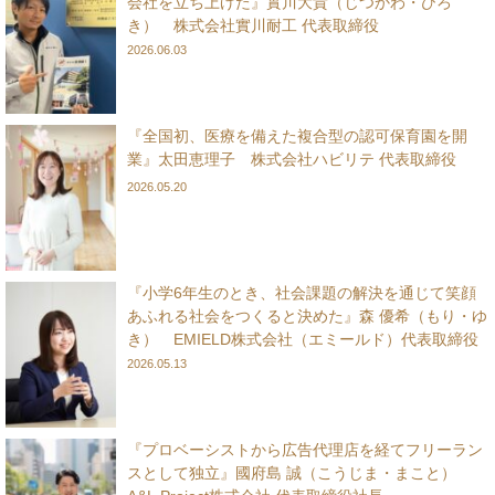
会社を立ち上げた』實川大貴（じつかわ・ひろ
き） 株式会社實川耐工 代表取締役
2026.06.03
『全国初、医療を備えた複合型の認可保育園を開
業』太田恵理子 株式会社ハビリテ 代表取締役
2026.05.20
『小学6年生のとき、社会課題の解決を通じて笑顔
あふれる社会をつくると決めた』森 優希（もり・ゆ
き） EMIELD株式会社（エミールド）代表取締役
2026.05.13
『プロベーシストから広告代理店を経てフリーラン
スとして独立』國府島 誠（こうじま・まこと）