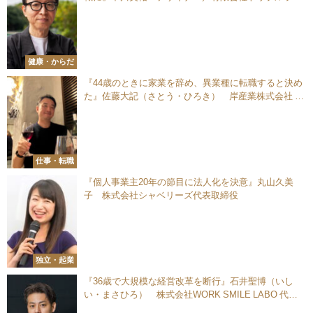
ン 代表取締役社長
健康・からだ
『44歳のときに家業を辞め、異業種に転職すると決め
た』佐藤大記（さとう・ひろき） 岸産業株式会社 営
業
仕事・転職
『個人事業主20年の節目に法人化を決意』丸山久美
子 株式会社シャベリーズ代表取締役
独立・起業
『36歳で大規模な経営改革を断行』石井聖博（いし
い・まさひろ） 株式会社WORK SMILE LABO 代表
取締役