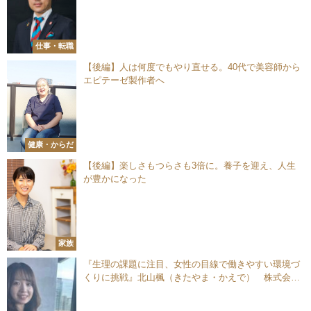
仕事・転職
【後編】人は何度でもやり直せる。40代で美容師から
エピテーゼ製作者へ
健康・からだ
【後編】楽しさもつらさも3倍に。養子を迎え、人生
が豊かになった
家族
『生理の課題に注目、女性の目線で働きやすい環境づ
くりに挑戦』北山楓（きたやま・かえで） 株式会社
NTTフィールドテクノ ビジネス推進部