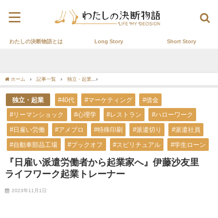
わたしの決断物語とは
Long Story
Short Story
ホーム
記事一覧
独立・起業
『日雇い派遣労働者から起業家へ』伊藤沙友里 ラ
独立・起業
#40代
#マーケティング
#借金
#リーマンショック
#心理学
#レストラン
#ハローワーク
#日雇い労働
#アメブロ
#特殊印刷
#派遣切り
#派遣社員
#自動車部品工場
#ブックオフ
#スピリチュアル
#学生ローン
『日雇い派遣労働者から起業家へ』伊藤沙友里
ライフワーク起業トレーナー
2023年11月1日