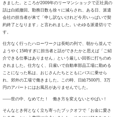
きました。ところが2009年のリーマンショックで正社員の
話は白紙撤回。勤務日数も徐々に減らされ、ある日、派遣
会社の担当者が来て「申し訳ないけれど今月いっぱいで契
約終了となります」と言われました。いわゆる派遣切りで
す。
仕方なく行ったハローワークは長蛇の列で、朝から並んで
ようやく15時すぎに担当者と話ができたかと思えば「ご紹
介できる仕事はありません」という厳しい回答に打ちのめ
されました。仕方なく、日雇いで自動車部品工場に勤める
ことになった私は、おじさんたちとともにバスに乗せら
れ、郊外の工場で働きました。この時、日給7500円、3万
円のアパートにはお風呂がありませんでした。
――世の中、なめてた！ 働き方を変えないとやばい！
そんなとき何となく立ち寄ったブックオフで「お金に愛さ