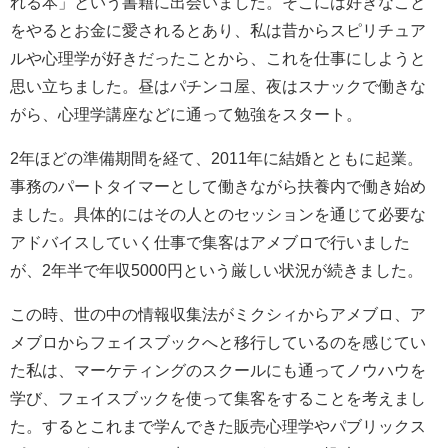
れる本」という書籍に出会いました。そこには好きなこと
をやるとお金に愛されるとあり、私は昔からスピリチュア
ルや心理学が好きだったことから、これを仕事にしようと
思い立ちました。昼はパチンコ屋、夜はスナックで働きな
がら、心理学講座などに通って勉強をスタート。
2年ほどの準備期間を経て、2011年に結婚とともに起業。
事務のパートタイマーとして働きながら扶養内で働き始め
ました。具体的にはその人とのセッションを通じて必要な
アドバイスしていく仕事で集客はアメブロで行いました
が、2年半で年収5000円という厳しい状況が続きました。
この時、世の中の情報収集法がミクシィからアメブロ、ア
メブロからフェイスブックへと移行しているのを感じてい
た私は、マーケティングのスクールにも通ってノウハウを
学び、フェイスブックを使って集客をすることを考えまし
た。するとこれまで学んできた販売心理学やパブリックス