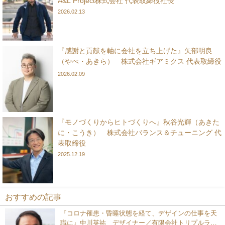
A&L Project株式会社 代表取締役社長
2026.02.13
『感謝と貢献を軸に会社を立ち上げた』矢部明良
（やべ・あきら） 株式会社ギアミクス 代表取締役
2026.02.09
『モノづくりからヒトづくりへ』秋谷光輝（あきた
に・こうき） 株式会社バランス＆チューニング 代
表取締役
2025.12.19
おすすめの記事
『コロナ罹患・昏睡状態を経て、デザインの仕事を天
職に』中川英祐 デザイナー／有限会社トリプルライ