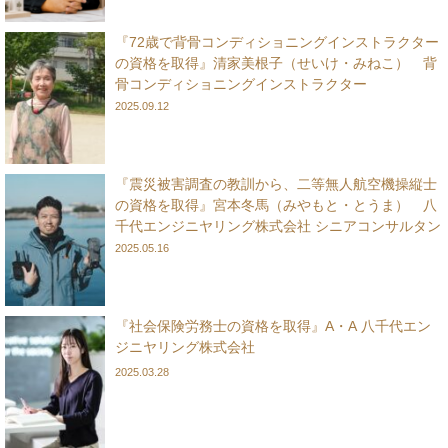
『72歳で背骨コンディショニングインストラクター
の資格を取得』清家美根子（せいけ・みねこ） 背
骨コンディショニングインストラクター
2025.09.12
『震災被害調査の教訓から、二等無人航空機操縦士
の資格を取得』宮本冬馬（みやもと・とうま） 八
千代エンジニヤリング株式会社 シニアコンサルタン
ト
2025.05.16
『社会保険労務士の資格を取得』A・A 八千代エン
ジニヤリング株式会社
2025.03.28