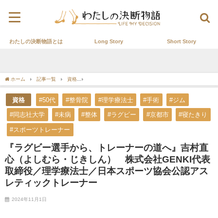
わたしの決断物語とは
Long Story
Short Story
ホーム
記事一覧
資格
『ラグビー選手から、トレーナーの道へ』吉村直心（よしむ
資格
#50代
#整骨院
#理学療法士
#手術
#ジム
#同志社大学
#未病
#整体
#ラグビー
#京都市
#寝たきり
#スポーツトレーナー
『ラグビー選手から、トレーナーの道へ』吉村直
心（よしむら・じきしん） 株式会社GENKI代表
取締役／理学療法士／日本スポーツ協会公認アス
レティックトレーナー
2024年11月1日