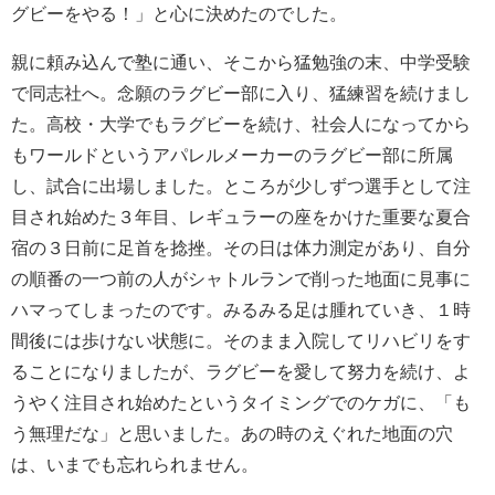
グビーをやる！」と心に決めたのでした。
親に頼み込んで塾に通い、そこから猛勉強の末、中学受験
で同志社へ。念願のラグビー部に入り、猛練習を続けまし
た。高校・大学でもラグビーを続け、社会人になってから
もワールドというアパレルメーカーのラグビー部に所属
し、試合に出場しました。ところが少しずつ選手として注
目され始めた３年目、レギュラーの座をかけた重要な夏合
宿の３日前に足首を捻挫。その日は体力測定があり、自分
の順番の一つ前の人がシャトルランで削った地面に見事に
ハマってしまったのです。みるみる足は腫れていき、１時
間後には歩けない状態に。そのまま入院してリハビリをす
ることになりましたが、ラグビーを愛して努力を続け、よ
うやく注目され始めたというタイミングでのケガに、「も
う無理だな」と思いました。あの時のえぐれた地面の穴
は、いまでも忘れられません。