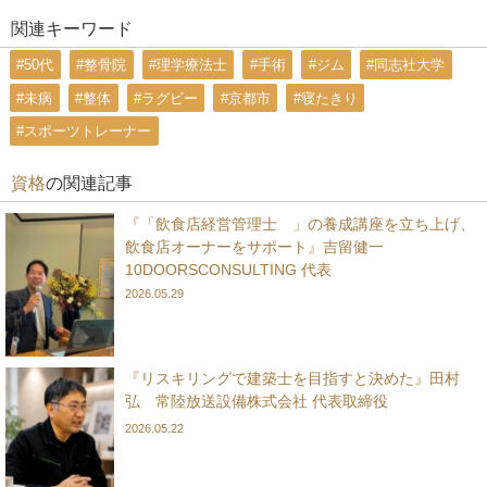
関連キーワード
#50代
#整骨院
#理学療法士
#手術
#ジム
#同志社大学
#未病
#整体
#ラグビー
#京都市
#寝たきり
#スポーツトレーナー
資格
の関連記事
『「飲食店経営管理士®」の養成講座を立ち上げ、
飲食店オーナーをサポート』吉留健一
10DOORSCONSULTING 代表
2026.05.29
『リスキリングで建築士を目指すと決めた』田村
弘 常陸放送設備株式会社 代表取締役
2026.05.22