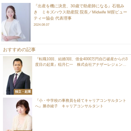
『出産を機に決意、30歳で助産師になる』石嶺み
き ミキズハウス助産院 院長／Midwife M腟ビュー
ティー協会 代表理事
2024.08.07
おすすめの記事
『転職10回、結婚3回、借金4000万円自己破産からの3
度目の起業』稲月仁一 株式会社アナザーレジェンド
代表取締役
独立・起業
『小・中学校の事務員を経てキャリアコンサルタント
へ』勝亦綾子 キャリアコンサルタント