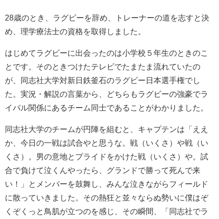
28歳のとき、ラグビーを辞め、トレーナーの道を志すと決
め、理学療法士の資格を取得しました。
はじめてラグビーに出会ったのは小学校５年生のときのこ
とです。そのときつけたテレビでたまたま流れていたの
が、同志社大学対新日鉄釜石のラグビー日本選手権でし
た。実況・解説の言葉から、どちらもラグビーの強豪でラ
イバル関係にあるチーム同士であることがわかりました。
同志社大学のチームが円陣を組むと、キャプテンは「ええ
か、今日の一戦は試合やと思うな。戦（いくさ）や戦（い
くさ）。男の意地とプライドをかけた戦（いくさ）や。試
合で負けて泣くんやったら、グランドで勝って死んで来
い！」とメンバーを鼓舞し、みんな泣きながらフィールド
に散っていきました。その熱狂と並々ならぬ勢いに僕はぞ
くぞくっと鳥肌が立つのを感じ、その瞬間、「同志社でラ