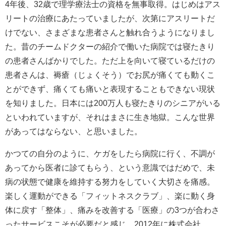
4年後、32歳で理学療法士の資格を無事取得。はじめはアス
リートの治療にあたっていましたが、次第にアスリートだ
けでない、さまざまな患者さんと触れ合うようになりまし
た。昔のチームドクターの紹介で働いた病院では寝たきり
の患者さんばかりでした。ただ上を向いて寝ているだけの
患者さんは、褥瘡（じょくそう）でお尻が痛くても動くこ
とができず、痛くても痛いと表現することもできない現状
を知りました。日本には200万人も寝たきりのシニアがいる
といわれていますが、それはまさに生き地獄。こんな世界
があってはならない、と思いました。
かつての自分のように、ケガをしたら病院に行く、不調が
あってから医者に診てもらう、という意識ではだめで、未
病の状態で健康を維持する努力をしていく大切さを痛感。
楽しく運動ができる「フィットネスクラブ」、楽に動く身
体に戻す「整体」、痛みを改善する「医療」の3つが合わさ
ったサービスこそが必要だと感じ、2012年に株式会社