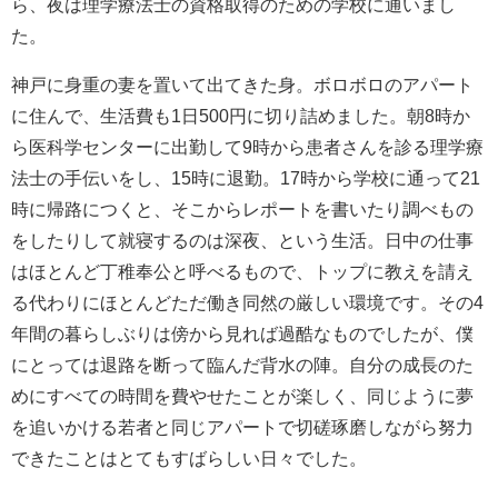
ら、夜は理学療法士の資格取得のための学校に通いまし
た。
神戸に身重の妻を置いて出てきた身。ボロボロのアパート
に住んで、生活費も1日500円に切り詰めました。朝8時か
ら医科学センターに出勤して9時から患者さんを診る理学療
法士の手伝いをし、15時に退勤。17時から学校に通って21
時に帰路につくと、そこからレポートを書いたり調べもの
をしたりして就寝するのは深夜、という生活。日中の仕事
はほとんど丁稚奉公と呼べるもので、トップに教えを請え
る代わりにほとんどただ働き同然の厳しい環境です。その4
年間の暮らしぶりは傍から見れば過酷なものでしたが、僕
にとっては退路を断って臨んだ背水の陣。自分の成長のた
めにすべての時間を費やせたことが楽しく、同じように夢
を追いかける若者と同じアパートで切磋琢磨しながら努力
できたことはとてもすばらしい日々でした。