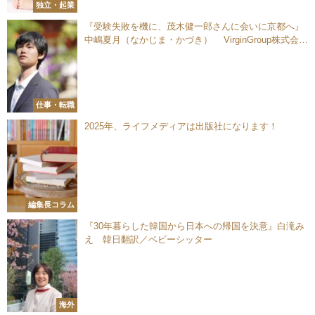
独立・起業
『受験失敗を機に、茂木健一郎さんに会いに京都へ』
中嶋夏月（なかじま・かづき） VirginGroup株式会社
秘書／一般社団法人日本文化伝承協会 事務局長
仕事・転職
2025年、ライフメディアは出版社になります！
編集長コラム
『30年暮らした韓国から日本への帰国を決意』白滝み
え 韓日翻訳／ベビーシッター
海外