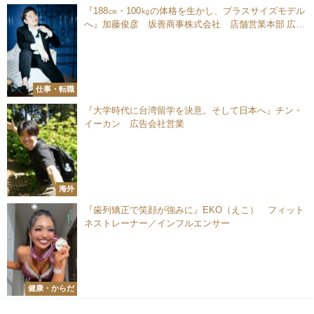
『188㎝・100㎏の体格を生かし、プラスサイズモデル
へ』加藤俊彦 坂善商事株式会社 店舗営業本部 広報
／プレス／自社モデル
仕事・転職
『大学時代に台湾留学を決意。そして日本へ』チン・
イーカン 広告会社営業
海外
『歯列矯正で笑顔が強みに』EKO（えこ） フィット
ネストレーナー／インフルエンサー
健康・からだ