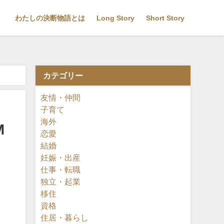
わたしの決断物語とは
Long Story
Short Story
カテゴリー
友情・仲間
子育て
海外
M
恋愛
結婚
妊娠・出産
仕事・転職
独立・起業
移住
資格
住居・暮らし