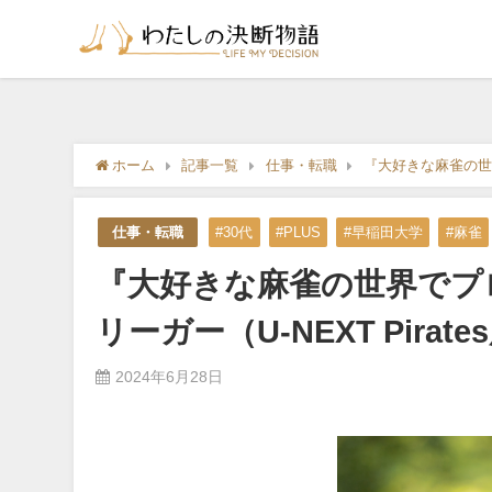
ホーム
記事一覧
仕事・転職
『大好きな麻雀の世界
仕事・転職
#30代
#PLUS
#早稲田大学
#麻雀
『大好きな麻雀の世界でプ
リーガー（U-NEXT Pirat
2024年6月28日