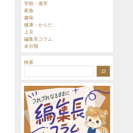
学校・進学
家族
趣味
健康・からだ
上京
編集長コラム
未分類
検索