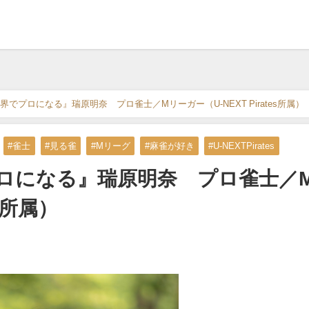
でプロになる』瑞原明奈 プロ雀士／Mリーガー（U-NEXT Pirates所属）
#雀士
#見る雀
#Mリーグ
#麻雀が好き
#U-NEXTPirates
ロになる』瑞原明奈 プロ雀士／
es所属）