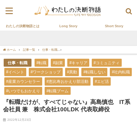
わたしの決断物語とは
Long Story
Short Story
ホーム
記事一覧
仕事・転職
『転職だけが、すべてじゃない』高島慎也 IT系会社員
仕事・転職
#転職
#副業
#キャリア
#コミュニティ
#イベント
#ワークショップ
#異動
#転職しない
#社内転職
#産業カウンセラー
#恵比寿おかえり部活動
#エビ活
#いつでもおかえり
#転職ブーム
『転職だけが、すべてじゃない』高島慎也 IT系
会社員 兼 株式会社100LDK 代表取締役
2022年12月23日