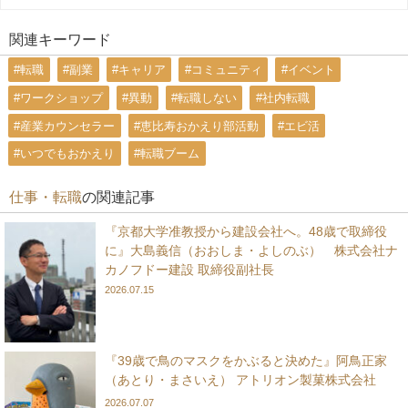
関連キーワード
#転職
#副業
#キャリア
#コミュニティ
#イベント
#ワークショップ
#異動
#転職しない
#社内転職
#産業カウンセラー
#恵比寿おかえり部活動
#エビ活
#いつでもおかえり
#転職ブーム
仕事・転職
の関連記事
『京都大学准教授から建設会社へ。48歳で取締役
に』大島義信（おおしま・よしのぶ） 株式会社ナ
カノフドー建設 取締役副社長
2026.07.15
『39歳で鳥のマスクをかぶると決めた』阿鳥正家
（あとり・まさいえ） アトリオン製菓株式会社
2026.07.07