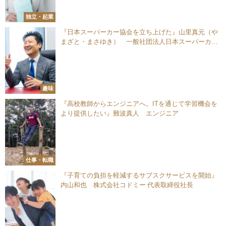
独立・起業
『日本スーパーカー協会を立ち上げた』山里真元（や
まざと・まさゆき） 一般社団法人日本スーパーカー
協会 事務局長／日本コムシンク株式会社 代表取締役会
長 兼 社長
趣味
『高校教師からエンジニアへ。ITを通じて学習機会を
より提供したい』難波真人 エンジニア
仕事・転職
『子育ての負担を軽減するサブスクサービスを開始』
内山和也 株式会社コドミー 代表取締役社長