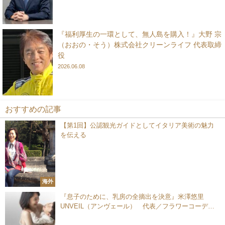
『福利厚生の一環として、無人島を購入！』大野 宗
（おおの・そう）株式会社クリーンライフ 代表取締
役
2026.06.08
おすすめの記事
【第1回】公認観光ガイドとしてイタリア美術の魅力
を伝える
海外
『息子のために、乳房の全摘出を決意』米澤悠里
UNVEIL（アンヴェール） 代表／フラワーコーディ
ネーター