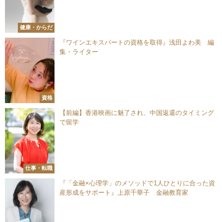
健康・からだ
『ワインエキスパートの資格を取得』浅田よわ美 編
集・ライター
資格
【前編】香港映画に魅了され、中国返還のタイミング
で留学
仕事・転職
『「金融×心理学」のメソッドで1人ひとりに合った資
産形成をサポート』上原千華子 金融教育家